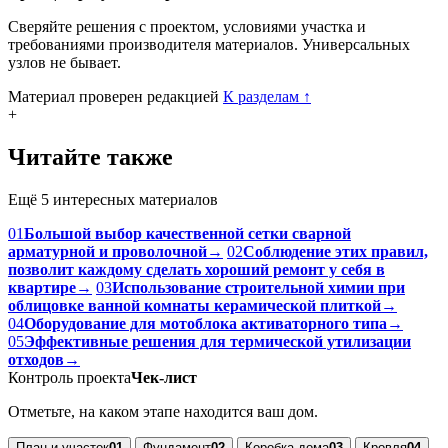
Сверяйте решения с проектом, условиями участка и
требованиями производителя материалов. Универсальных
узлов не бывает.
Материал проверен редакцией
К разделам
↑
+
Читайте также
Ещё 5 интересных материалов
01
Большой выбор качественной сетки сварной
арматурной и проволочной
→
02
Соблюдение этих правил,
позволит каждому сделать хороший ремонт у себя в
квартире
→
03
Использование строительной химии при
облицовке ванной комнаты керамической плиткой
→
04
Оборудование для мотоблока активаторного типа
→
05
Эффективные решения для термической утилизации
отходов
→
Контроль проекта
Чек-лист
Отметьте, на каком этапе находится ваш дом.
План и участок
01
Фундамент
02
Коробка дома
03
Кровля
04