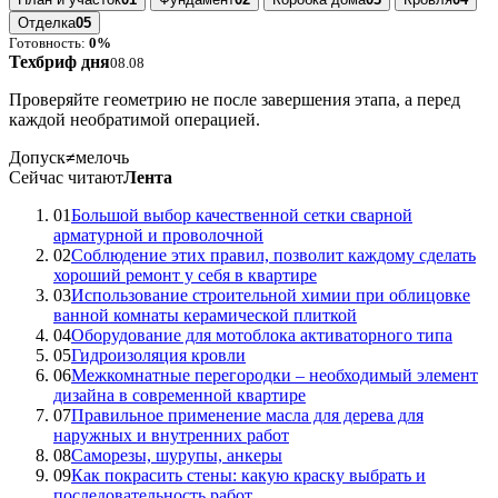
Отделка
05
Готовность:
0%
Техбриф дня
08.08
Проверяйте геометрию не после завершения этапа, а перед
каждой необратимой операцией.
Допуск
≠
мелочь
Сейчас читают
Лента
01
Большой выбор качественной сетки сварной
арматурной и проволочной
02
Соблюдение этих правил, позволит каждому сделать
хороший ремонт у себя в квартире
03
Использование строительной химии при облицовке
ванной комнаты керамической плиткой
04
Оборудование для мотоблока активаторного типа
05
Гидроизоляция кровли
06
Межкомнатные перегородки – необходимый элемент
дизайна в современной квартире
07
Правильное применение масла для дерева для
наружных и внутренних работ
08
Саморезы, шурупы, анкеры
09
Как покрасить стены: какую краску выбрать и
последовательность работ