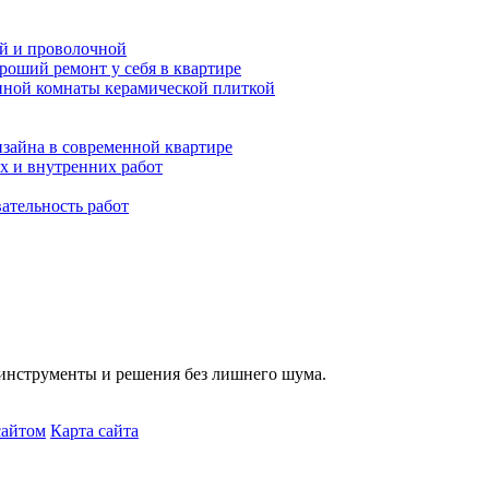
ой и проволочной
роший ремонт у себя в квартире
нной комнаты керамической плиткой
зайна в современной квартире
х и внутренних работ
ательность работ
 инструменты и решения без лишнего шума.
сайтом
Карта сайта