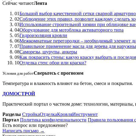
Сейчас читают
Лента
01
Большой выбор качественной сетки сварной арматурн
02
Соблюдение этих правил, позволит каждому сделать хо
03
Использование строительной химии при облицовке ва
04
Оборудование для мотоблока активаторного типа
05
Гидроизоляция кровли
06
Межкомнатные перегородки – необходимый элемент ди
07
Правильное применение масла для дерева для наружны
08
Саморезы, шурупы, анкеры
09
Как покрасить стены: какую краску выбрать и последов
10
Отделка стен: обои или краски?
Сверьтесь с прогнозом
Условия для работ
Температура и влажность влияют на бетон, смеси и покрытия.
ДОМОСТРОЙ
Практический портал о частном доме: технологии, материалы,
Разделы
Стройка
Отделка
Кровля
Инструмент
Портал
Политика конфиденциальности
Правила пользования 
Есть вопрос или предложение?
Написать письмо
→
Контакт откроется после клика