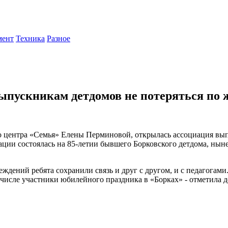
мент
Техника
Разное
ыпускникам детдомов не потеряться по 
 центра «Семья» Елены Перминовой, открылась ассоциация выпу
ации состоялась на 85-летии бывшего Борковского детдома, нын
ждений ребята сохранили связь и друг с другом, и с педагогам
 числе участники юбилейного праздника в «Борках» - отметила