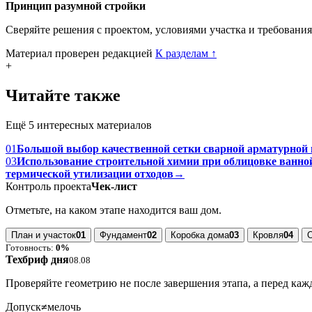
Принцип разумной стройки
Сверяйте решения с проектом, условиями участка и требовани
Материал проверен редакцией
К разделам
↑
+
Читайте также
Ещё 5 интересных материалов
01
Большой выбор качественной сетки сварной арматурной 
03
Использование строительной химии при облицовке ванн
термической утилизации отходов
→
Контроль проекта
Чек-лист
Отметьте, на каком этапе находится ваш дом.
План и участок
01
Фундамент
02
Коробка дома
03
Кровля
04
Готовность:
0%
Техбриф дня
08.08
Проверяйте геометрию не после завершения этапа, а перед ка
Допуск
≠
мелочь