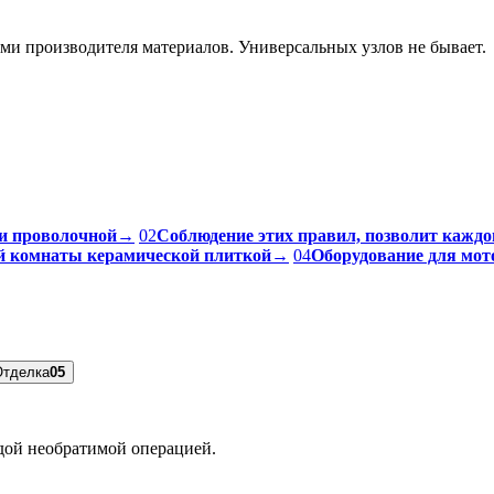
ями производителя материалов. Универсальных узлов не бывает.
и проволочной
→
02
Соблюдение этих правил, позволит каждо
ой комнаты керамической плиткой
→
04
Оборудование для мот
Отделка
05
ждой необратимой операцией.