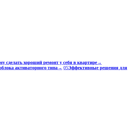
му сделать хороший ремонт у себя в квартире
→
облока активаторного типа
→
05
Эффективные решения для