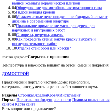
ванной комнаты керамической плиткой
04
Оборудование для мотоблока активаторного типа
05
Гидроизоляция кровли
06
Межкомнатные перегородки – необходимый элемент
дизайна в современной квартире
07
Правильное применение масла для дерева для
наружных и внутренних работ
08
Саморезы, шурупы, анкеры
09
Как покрасить стены: какую краску выбрать и
последовательность работ
10
Отделка стен: обои или краски?
Сверьтесь с прогнозом
Условия для работ
Температура и влажность влияют на бетон, смеси и покрытия.
ДОМОСТРОЙ
Практический портал о частном доме: технологии,
материалы, инструменты и решения без лишнего шума.
Разделы
Стройка
Отделка
Кровля
Инструмент
Портал
Политика конфиденциальности
Правила пользования
сайтом
Карта сайта
Есть вопрос или предложение?