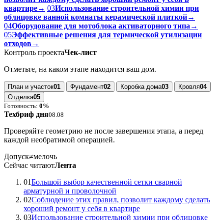
квартире
→
03
Использование строительной химии при
облицовке ванной комнаты керамической плиткой
→
04
Оборудование для мотоблока активаторного типа
→
05
Эффективные решения для термической утилизации
отходов
→
Контроль проекта
Чек-лист
Отметьте, на каком этапе находится ваш дом.
План и участок
01
Фундамент
02
Коробка дома
03
Кровля
04
Отделка
05
Готовность:
0%
Техбриф дня
08.08
Проверяйте геометрию не после завершения этапа, а перед
каждой необратимой операцией.
Допуск
≠
мелочь
Сейчас читают
Лента
01
Большой выбор качественной сетки сварной
арматурной и проволочной
02
Соблюдение этих правил, позволит каждому сделать
хороший ремонт у себя в квартире
03
Использование строительной химии при облицовке