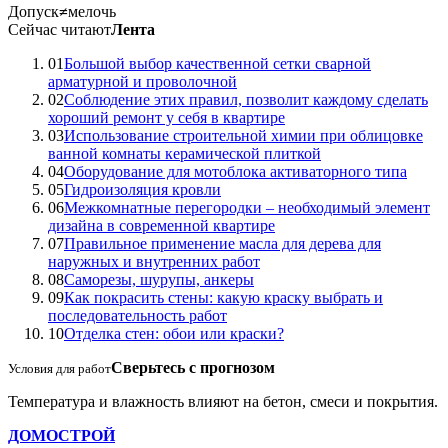
Допуск
≠
мелочь
Сейчас читают
Лента
01
Большой выбор качественной сетки сварной
арматурной и проволочной
02
Соблюдение этих правил, позволит каждому сделать
хороший ремонт у себя в квартире
03
Использование строительной химии при облицовке
ванной комнаты керамической плиткой
04
Оборудование для мотоблока активаторного типа
05
Гидроизоляция кровли
06
Межкомнатные перегородки – необходимый элемент
дизайна в современной квартире
07
Правильное применение масла для дерева для
наружных и внутренних работ
08
Саморезы, шурупы, анкеры
09
Как покрасить стены: какую краску выбрать и
последовательность работ
10
Отделка стен: обои или краски?
Сверьтесь с прогнозом
Условия для работ
Температура и влажность влияют на бетон, смеси и покрытия.
ДОМОСТРОЙ