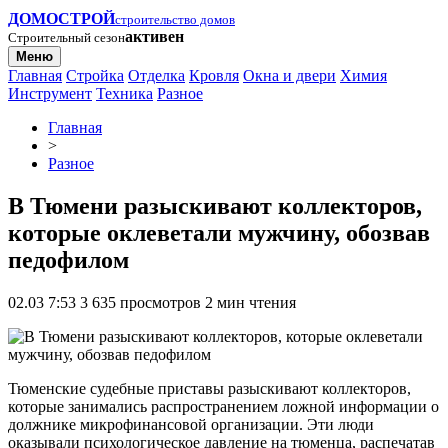
ДОМОСТРОЙ
строительство домов
активен
Строительный сезон
Меню
Главная
Стройка
Отделка
Кровля
Окна и двери
Химия
Инструмент
Техника
Разное
Главная
>
Разное
В Тюмени разыскивают коллекторов,
которые оклеветали мужчину, обозвав
педофилом
02.03 7:53
3 635 просмотров
2 мин чтения
Тюменские судебные приставы разыскивают коллекторов,
которые занимались распространением ложной информации о
должнике микрофинансовой организации. Эти люди
оказывали психологическое давление на тюменца, распечатав