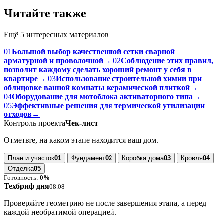
Читайте также
Ещё 5 интересных материалов
01
Большой выбор качественной сетки сварной
арматурной и проволочной
→
02
Соблюдение этих правил,
позволит каждому сделать хороший ремонт у себя в
квартире
→
03
Использование строительной химии при
облицовке ванной комнаты керамической плиткой
→
04
Оборудование для мотоблока активаторного типа
→
05
Эффективные решения для термической утилизации
отходов
→
Контроль проекта
Чек-лист
Отметьте, на каком этапе находится ваш дом.
План и участок
01
Фундамент
02
Коробка дома
03
Кровля
04
Отделка
05
Готовность:
0%
Техбриф дня
08.08
Проверяйте геометрию не после завершения этапа, а перед
каждой необратимой операцией.