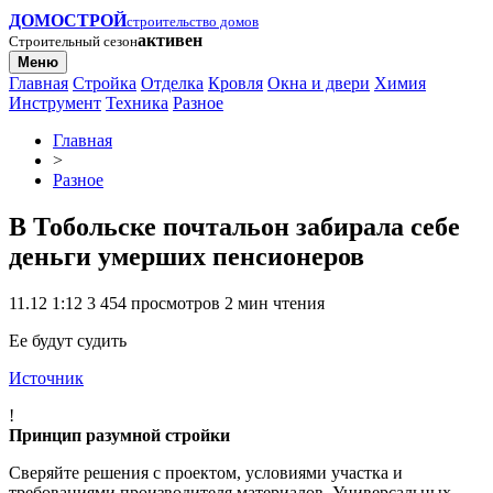
ДОМОСТРОЙ
строительство домов
активен
Строительный сезон
Меню
Главная
Стройка
Отделка
Кровля
Окна и двери
Химия
Инструмент
Техника
Разное
Главная
>
Разное
В Тобольске почтальон забирала себе
деньги умерших пенсионеров
11.12 1:12
3 454 просмотров
2 мин чтения
Ее будут судить
Источник
!
Принцип разумной стройки
Сверяйте решения с проектом, условиями участка и
требованиями производителя материалов. Универсальных