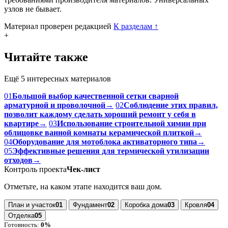
узлов не бывает.
Материал проверен редакцией
К разделам
↑
+
Читайте также
Ещё 5 интересных материалов
01
Большой выбор качественной сетки сварной
арматурной и проволочной
→
02
Соблюдение этих правил,
позволит каждому сделать хороший ремонт у себя в
квартире
→
03
Использование строительной химии при
облицовке ванной комнаты керамической плиткой
→
04
Оборудование для мотоблока активаторного типа
→
05
Эффективные решения для термической утилизации
отходов
→
Контроль проекта
Чек-лист
Отметьте, на каком этапе находится ваш дом.
План и участок
01
Фундамент
02
Коробка дома
03
Кровля
04
Отделка
05
Готовность:
0%