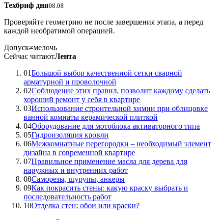
Техбриф дня
08.08
Проверяйте геометрию не после завершения этапа, а перед
каждой необратимой операцией.
Допуск
≠
мелочь
Сейчас читают
Лента
01
Большой выбор качественной сетки сварной
арматурной и проволочной
02
Соблюдение этих правил, позволит каждому сделать
хороший ремонт у себя в квартире
03
Использование строительной химии при облицовке
ванной комнаты керамической плиткой
04
Оборудование для мотоблока активаторного типа
05
Гидроизоляция кровли
06
Межкомнатные перегородки – необходимый элемент
дизайна в современной квартире
07
Правильное применение масла для дерева для
наружных и внутренних работ
08
Саморезы, шурупы, анкеры
09
Как покрасить стены: какую краску выбрать и
последовательность работ
10
Отделка стен: обои или краски?