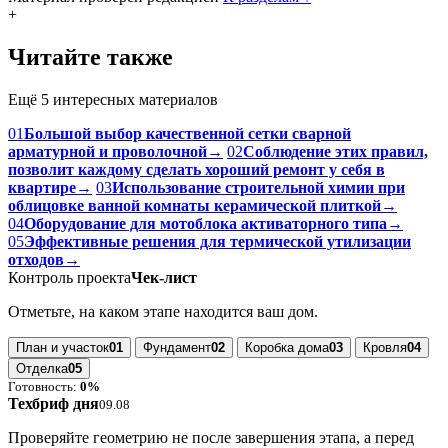
+
Читайте также
Ещё 5 интересных материалов
01
Большой выбор качественной сетки сварной
арматурной и проволочной
→
02
Соблюдение этих правил,
позволит каждому сделать хороший ремонт у себя в
квартире
→
03
Использование строительной химии при
облицовке ванной комнаты керамической плиткой
→
04
Оборудование для мотоблока активаторного типа
→
05
Эффективные решения для термической утилизации
отходов
→
Контроль проекта
Чек-лист
Отметьте, на каком этапе находится ваш дом.
План и участок
01
Фундамент
02
Коробка дома
03
Кровля
04
Отделка
05
Готовность:
0%
Техбриф дня
09.08
Проверяйте геометрию не после завершения этапа, а перед