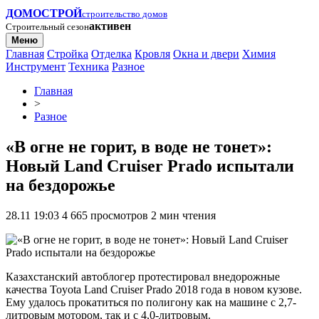
ДОМОСТРОЙ
строительство домов
активен
Строительный сезон
Меню
Главная
Стройка
Отделка
Кровля
Окна и двери
Химия
Инструмент
Техника
Разное
Главная
>
Разное
«В огне не горит, в воде не тонет»:
Новый Land Cruiser Prado испытали
на бездорожье
28.11 19:03
4 665 просмотров
2 мин чтения
Казахстанский автоблогер протестировал внедорожные
качества Toyota Land Cruiser Prado 2018 года в новом кузове.
Ему удалось прокатиться по полигону как на машине с 2,7-
литровым мотором, так и с 4,0-литровым.