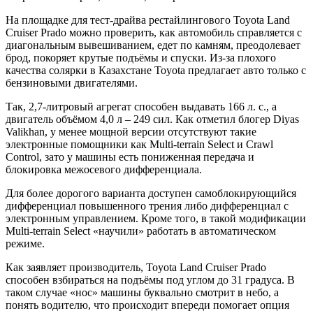
На площадке для тест-драйва рестайлингового Toyota Land
Cruiser Prado можно проверить, как автомобиль справляется с
диагональным вывешиванием, едет по камням, преодолевает
брод, покоряет крутые подъёмы и спуски. Из-за плохого
качества солярки в Казахстане Toyota предлагает авто только с
бензиновыми двигателями.
Так, 2,7-литровый агрегат способен выдавать 166 л. с., а
двигатель объёмом 4,0 л – 249 сил. Как отметил блогер Diyas
Valikhan, у менее мощной версии отсутствуют такие
электронные помощники как Multi-terrain Select и Crawl
Control, зато у машины есть пониженная передача и
блокировка межосевого дифференциала.
Для более дорогого варианта доступен самоблокирующийся
дифференциал повышенного трения либо дифференциал с
электронным управлением. Кроме того, в такой модификации
Multi-terrain Select «научили» работать в автоматическом
режиме.
Как заявляет производитель, Toyota Land Cruiser Prado
способен взбираться на подъёмы под углом до 31 градуса. В
таком случае «нос» машины буквально смотрит в небо, а
понять водителю, что происходит впереди помогает опция