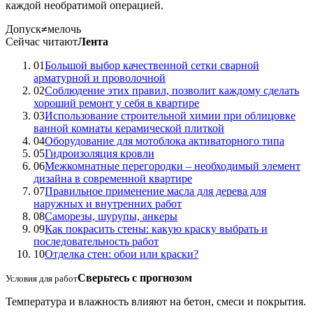
каждой необратимой операцией.
Допуск
≠
мелочь
Сейчас читают
Лента
01
Большой выбор качественной сетки сварной
арматурной и проволочной
02
Соблюдение этих правил, позволит каждому сделать
хороший ремонт у себя в квартире
03
Использование строительной химии при облицовке
ванной комнаты керамической плиткой
04
Оборудование для мотоблока активаторного типа
05
Гидроизоляция кровли
06
Межкомнатные перегородки – необходимый элемент
дизайна в современной квартире
07
Правильное применение масла для дерева для
наружных и внутренних работ
08
Саморезы, шурупы, анкеры
09
Как покрасить стены: какую краску выбрать и
последовательность работ
10
Отделка стен: обои или краски?
Сверьтесь с прогнозом
Условия для работ
Температура и влажность влияют на бетон, смеси и покрытия.