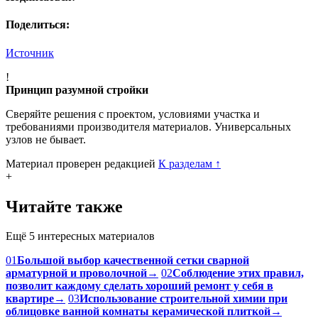
Поделиться:
Источник
!
Принцип разумной стройки
Сверяйте решения с проектом, условиями участка и
требованиями производителя материалов. Универсальных
узлов не бывает.
Материал проверен редакцией
К разделам
↑
+
Читайте также
Ещё 5 интересных материалов
01
Большой выбор качественной сетки сварной
арматурной и проволочной
→
02
Соблюдение этих правил,
позволит каждому сделать хороший ремонт у себя в
квартире
→
03
Использование строительной химии при
облицовке ванной комнаты керамической плиткой
→