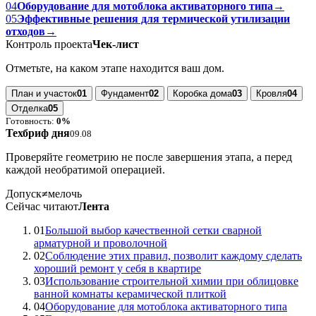
04
Оборудование для мотоблока активаторного типа
→
05
Эффективные решения для термической утилизации
отходов
→
Контроль проекта
Чек-лист
Отметьте, на каком этапе находится ваш дом.
План и участок
01
Фундамент
02
Коробка дома
03
Кровля
04
Отделка
05
Готовность:
0%
Техбриф дня
09.08
Проверяйте геометрию не после завершения этапа, а перед
каждой необратимой операцией.
Допуск
≠
мелочь
Сейчас читают
Лента
01
Большой выбор качественной сетки сварной
арматурной и проволочной
02
Соблюдение этих правил, позволит каждому сделать
хороший ремонт у себя в квартире
03
Использование строительной химии при облицовке
ванной комнаты керамической плиткой
04
Оборудование для мотоблока активаторного типа