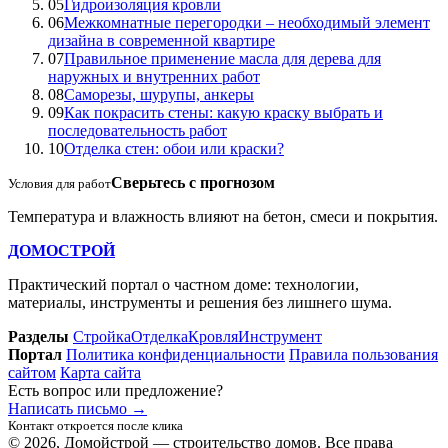
05
Гидроизоляция кровли
06
Межкомнатные перегородки – необходимый элемент
дизайна в современной квартире
07
Правильное применение масла для дерева для
наружных и внутренних работ
08
Саморезы, шурупы, анкеры
09
Как покрасить стены: какую краску выбрать и
последовательность работ
10
Отделка стен: обои или краски?
Сверьтесь с прогнозом
Условия для работ
Температура и влажность влияют на бетон, смеси и покрытия.
ДОМОСТРОЙ
Практический портал о частном доме: технологии,
материалы, инструменты и решения без лишнего шума.
Разделы
Стройка
Отделка
Кровля
Инструмент
Портал
Политика конфиденциальности
Правила пользования
сайтом
Карта сайта
Есть вопрос или предложение?
Написать письмо
→
Контакт откроется после клика
© 2026, Домойстрой — строительство домов. Все права