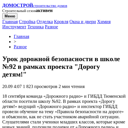
ДОМОСТРОЙ
строительство домов
активен
Строительный сезон
Меню
Главная
Стройка
Отделка
Кровля
Окна и двери
Химия
Инструмент
Техника
Разное
Главная
>
Разное
Урок дорожной безопасности в школе
№92 в рамках проекта "Дорогу
детям!"
20.09 4:07
1 823 просмотров
2 мин чтения
18 сентября команда «Дорожного радио» и ГИБДД Тюменской
области посетили школу №92. В рамках проекта «Дорогу
детям!» ведущий «Дорожного радио» и инспектор ГИБДД
провели обучение на тему «Правила безопасности на дороге»
и объяснили, как не стать участником аварийной ситуации.
Слушателями стали ученики младших классов, которые кроме
новых знаний, получили подарки от «Дорожного радио» и