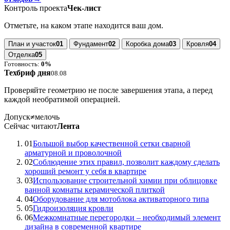
Контроль проекта
Чек-лист
Отметьте, на каком этапе находится ваш дом.
План и участок
01
Фундамент
02
Коробка дома
03
Кровля
04
Отделка
05
Готовность:
0%
Техбриф дня
08.08
Проверяйте геометрию не после завершения этапа, а перед
каждой необратимой операцией.
Допуск
≠
мелочь
Сейчас читают
Лента
01
Большой выбор качественной сетки сварной
арматурной и проволочной
02
Соблюдение этих правил, позволит каждому сделать
хороший ремонт у себя в квартире
03
Использование строительной химии при облицовке
ванной комнаты керамической плиткой
04
Оборудование для мотоблока активаторного типа
05
Гидроизоляция кровли
06
Межкомнатные перегородки – необходимый элемент
дизайна в современной квартире