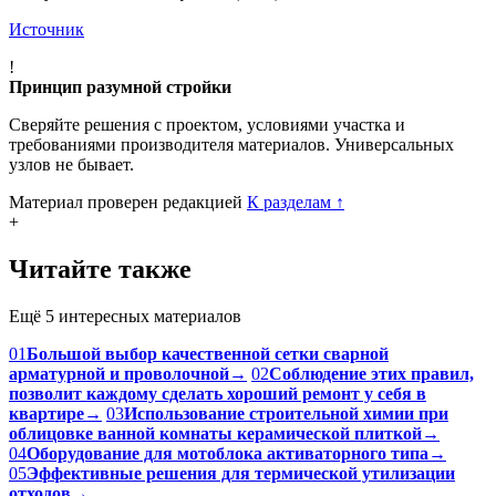
Источник
!
Принцип разумной стройки
Сверяйте решения с проектом, условиями участка и
требованиями производителя материалов. Универсальных
узлов не бывает.
Материал проверен редакцией
К разделам
↑
+
Читайте также
Ещё 5 интересных материалов
01
Большой выбор качественной сетки сварной
арматурной и проволочной
→
02
Соблюдение этих правил,
позволит каждому сделать хороший ремонт у себя в
квартире
→
03
Использование строительной химии при
облицовке ванной комнаты керамической плиткой
→
04
Оборудование для мотоблока активаторного типа
→
05
Эффективные решения для термической утилизации
отходов
→