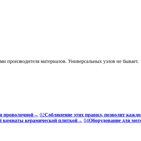
ями производителя материалов. Универсальных узлов не бывает.
и проволочной
→
02
Соблюдение этих правил, позволит каждо
ой комнаты керамической плиткой
→
04
Оборудование для мот