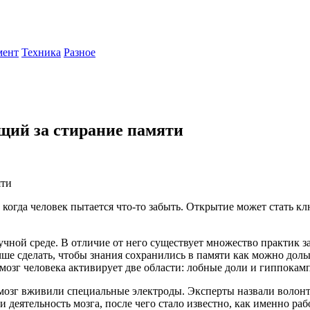
мент
Техника
Разное
ющий за стирание памяти
, когда человек пытается что-то забыть. Открытие может стать
учной среде. В отличие от него существует множество практик з
ше сделать, чтобы знания сохранились в памяти как можно дольш
 мозг человека активирует две области: лобные доли и гиппокамп
озг вживили специальные электроды. Эксперты назвали волонте
и деятельность мозга, после чего стало известно, как именно ра