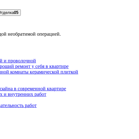
Отделка
05
ждой необратимой операцией.
ой и проволочной
роший ремонт у себя в квартире
нной комнаты керамической плиткой
зайна в современной квартире
х и внутренних работ
ательность работ