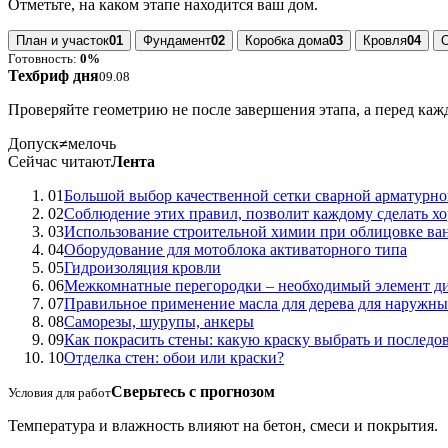
Отметьте, на каком этапе находится ваш дом.
План и участок
01
Фундамент
02
Коробка дома
03
Кровля
04
Готовность:
0%
Техбриф дня
09.08
Проверяйте геометрию не после завершения этапа, а перед ка
Допуск
≠
мелочь
Сейчас читают
Лента
01
Большой выбор качественной сетки сварной арматурн
02
Соблюдение этих правил, позволит каждому сделать хо
03
Использование строительной химии при облицовке ва
04
Оборудование для мотоблока активаторного типа
05
Гидроизоляция кровли
06
Межкомнатные перегородки – необходимый элемент ди
07
Правильное применение масла для дерева для наружны
08
Саморезы, шурупы, анкеры
09
Как покрасить стены: какую краску выбрать и последов
10
Отделка стен: обои или краски?
Сверьтесь с прогнозом
Условия для работ
Температура и влажность влияют на бетон, смеси и покрытия.