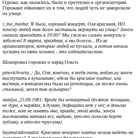
супер.
Однако, как оказалось, были и претензии к организаторам.
Горожане обвиняют их в том, что людей чуть не заморозили
на улице.
i_ma_masha: Я была, хороший концерт, Оля красивая, НО
почему людей так долго заставили мерзнуть на улице? Зачем
сказали приходить к 19:00? Мы ужасно сильно замерзли и
заболели! 8 марта, праздник, а мы болеем... Из-за
организаторов, которые людей не пускали, а потом начали
пускать по пять человек - это издевательство.
Шокировал горожан и наряд Ольги.
pinevichvaria_: Да, Оля, конечно, я тебя очень люблю,ну зачем
выступать в купальнике, одела бы красивое платье, или
костюм, в котором ты была на репетиции, он тоже очень
стильный, зачем так вульгарно?
natalya_23.09.1981: Вроде бы четвертый десяток женщине,
не дура, в нарядах, я думаю, дефицита нет у нее, в деньгах
тоже, вот не понять мне, правда, этой моды, зачем
выставлять напоказ все, видимо, кто-то голосом берет
публику, а кто-то трусами)