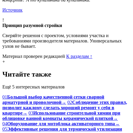
baymuradovazara: Красивое вечернее платье нельзя надеть на
концерты? А то купальники да купальники.
Источник
!
Принцип разумной стройки
Сверяйте решения с проектом, условиями участка и
требованиями производителя материалов. Универсальных
узлов не бывает.
Материал проверен редакцией
К разделам
↑
+
Читайте также
Ещё 5 интересных материалов
01
Большой выбор качественной сетки сварной
арматурной и проволочной
→
02
Соблюдение этих правил,
позволит каждому сделать хороший ремонт у себя в
квартире
→
03
Использование строительной химии при
облицовке ванной комнаты керамической плиткой
→