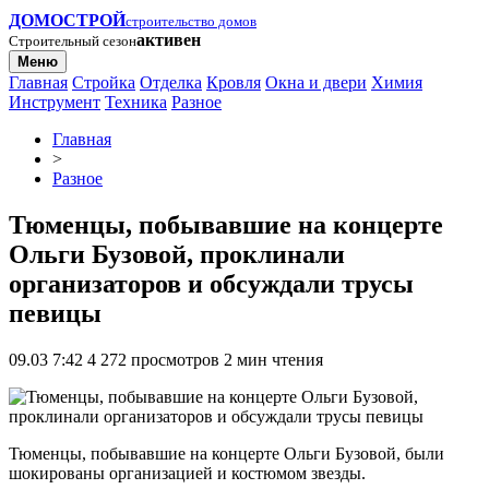
ДОМОСТРОЙ
строительство домов
активен
Строительный сезон
Меню
Главная
Стройка
Отделка
Кровля
Окна и двери
Химия
Инструмент
Техника
Разное
Главная
>
Разное
Тюменцы, побывавшие на концерте
Ольги Бузовой, проклинали
организаторов и обсуждали трусы
певицы
09.03 7:42
4 272 просмотров
2 мин чтения
Тюменцы, побывавшие на концерте Ольги Бузовой, были
шокированы организацией и костюмом звезды.