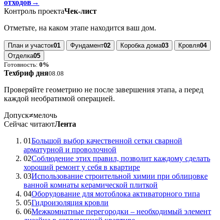
04
Оборудование для мотоблока активаторного типа
→
05
Эффективные решения для термической утилизации
отходов
→
Контроль проекта
Чек-лист
Отметьте, на каком этапе находится ваш дом.
План и участок
01
Фундамент
02
Коробка дома
03
Кровля
04
Отделка
05
Готовность:
0%
Техбриф дня
08.08
Проверяйте геометрию не после завершения этапа, а перед
каждой необратимой операцией.
Допуск
≠
мелочь
Сейчас читают
Лента
01
Большой выбор качественной сетки сварной
арматурной и проволочной
02
Соблюдение этих правил, позволит каждому сделать
хороший ремонт у себя в квартире
03
Использование строительной химии при облицовке
ванной комнаты керамической плиткой
04
Оборудование для мотоблока активаторного типа