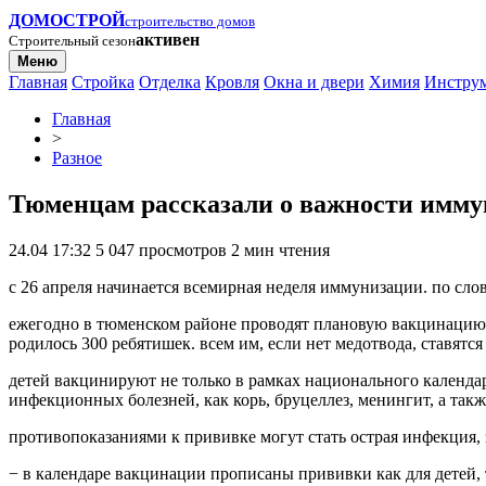
ДОМОСТРОЙ
строительство домов
активен
Строительный сезон
Меню
Главная
Стройка
Отделка
Кровля
Окна и двери
Химия
Инстру
Главная
>
Разное
Тюменцам рассказали о важности имм
24.04 17:32
5 047 просмотров
2 мин чтения
с 26 апреля начинается всемирная неделя иммунизации. по сл
ежегодно в тюменском районе проводят плановую вакцинацию дете
родилось 300 ребятишек. всем им, если нет медотвода, ставят
детей вакцинируют не только в рамках национального календар
инфекционных болезней, как корь, бруцеллез, менингит, а так
противопоказаниями к прививке могут стать острая инфекция,
− в календаре вакцинации прописаны прививки как для детей, т