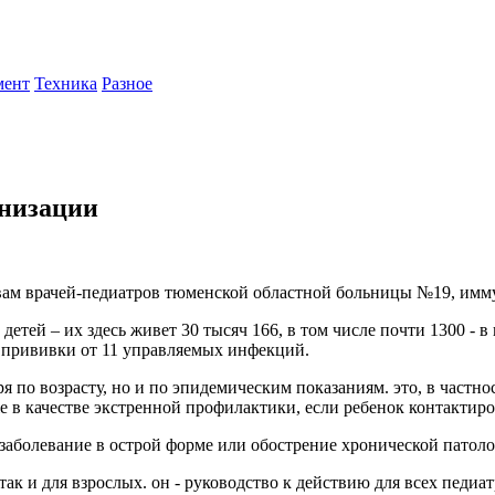
мент
Техника
Разное
унизации
овам врачей-педиатров тюменской областной больницы №19, имму
й – их здесь живет 30 тысяч 166, в том числе почти 1300 - в во
ся прививки от 11 управляемых инфекций.
я по возрасту, но и по эпидемическим показаниям. это, в частн
же в качестве экстренной профилактики, если ребенок контакти
 заболевание в острой форме или обострение хронической патол
ак и для взрослых. он - руководство к действию для всех педиат