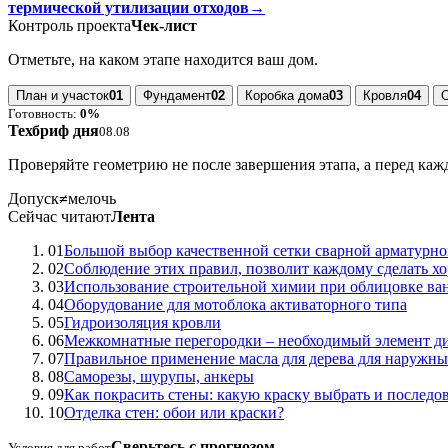
термической утилизации отходов
→
Контроль проекта
Чек-лист
Отметьте, на каком этапе находится ваш дом.
План и участок
01
Фундамент
02
Коробка дома
03
Кровля
04
Готовность:
0%
Техбриф дня
08.08
Проверяйте геометрию не после завершения этапа, а перед ка
Допуск
≠
мелочь
Сейчас читают
Лента
01
Большой выбор качественной сетки сварной арматурн
02
Соблюдение этих правил, позволит каждому сделать хо
03
Использование строительной химии при облицовке ва
04
Оборудование для мотоблока активаторного типа
05
Гидроизоляция кровли
06
Межкомнатные перегородки – необходимый элемент ди
07
Правильное применение масла для дерева для наружны
08
Саморезы, шурупы, анкеры
09
Как покрасить стены: какую краску выбрать и последов
10
Отделка стен: обои или краски?
Сверьтесь с прогнозом
Условия для работ