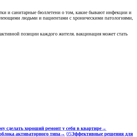
тки и санитарные бюллетени о том, какие бывают инфекции и
 болеющими людьми и пациентами с хроническими патологиями,
активной позиции каждого жителя. вакцинация может стать
му сделать хороший ремонт у себя в квартире
→
облока активаторного типа
→
05
Эффективные решения для