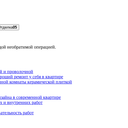
Отделка
05
ждой необратимой операцией.
ой и проволочной
роший ремонт у себя в квартире
нной комнаты керамической плиткой
зайна в современной квартире
х и внутренних работ
ательность работ