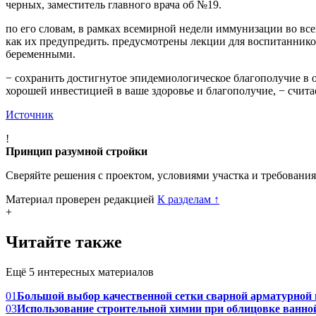
черных, заместитель главного врача об №19.
по его словам, в рамках всемирной недели иммунизации во вс
как их предупредить. предусмотрены лекции для воспитаннико
беременными.
− сохранить достигнутое эпидемиологическое благополучие в
хорошей инвестицией в ваше здоровье и благополучие, − считае
Источник
!
Принцип разумной стройки
Сверяйте решения с проектом, условиями участка и требовани
Материал проверен редакцией
К разделам
↑
+
Читайте также
Ещё 5 интересных материалов
01
Большой выбор качественной сетки сварной арматурной 
03
Использование строительной химии при облицовке ванн