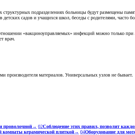
ех структурных подразделениях больницы будут размещены памя
в детских садов и учащихся школ, беседы с родителями, часто
 отношении «вакциноуправляемых» инфекций можно только при 
т врач.
ями производителя материалов. Универсальных узлов не бывает.
и проволочной
→
02
Соблюдение этих правил, позволит каждо
ой комнаты керамической плиткой
→
04
Оборудование для мот