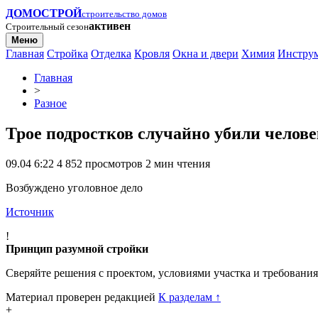
ДОМОСТРОЙ
строительство домов
активен
Строительный сезон
Меню
Главная
Стройка
Отделка
Кровля
Окна и двери
Химия
Инстру
Главная
>
Разное
Трое подростков случайно убили челове
09.04 6:22
4 852 просмотров
2 мин чтения
Возбуждено уголовное дело
Источник
!
Принцип разумной стройки
Сверяйте решения с проектом, условиями участка и требовани
Материал проверен редакцией
К разделам
↑
+