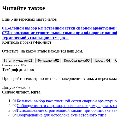
Читайте также
Ещё 5 интересных материалов
01
Большой выбор качественной сетки сварной арматурной 
03
Использование строительной химии при облицовке ванн
термической утилизации отходов
→
Контроль проекта
Чек-лист
Отметьте, на каком этапе находится ваш дом.
План и участок
01
Фундамент
02
Коробка дома
03
Кровля
04
Готовность:
0%
Техбриф дня
08.08
Проверяйте геометрию не после завершения этапа, а перед ка
Допуск
≠
мелочь
Сейчас читают
Лента
01
Большой выбор качественной сетки сварной арматурн
02
Соблюдение этих правил, позволит каждому сделать хо
03
Использование строительной химии при облицовке ва
04
Оборудование для мотоблока активаторного типа