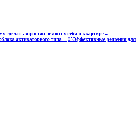
му сделать хороший ремонт у себя в квартире
→
облока активаторного типа
→
05
Эффективные решения для