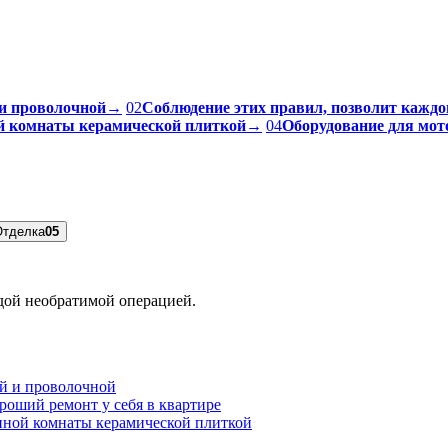
и проволочной
→
02
Соблюдение этих правил, позволит каждо
ой комнаты керамической плиткой
→
04
Оборудование для мот
Отделка
05
ждой необратимой операцией.
ой и проволочной
роший ремонт у себя в квартире
нной комнаты керамической плиткой