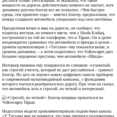
достался только 180-сильный. И оказалось, что такой
мощности на дорогах действительно немного не хватает, хотя
динамику разгона блогер все же похвалил. «Чем быстрее
едешь, тем приятнее езда» – заметил блогер, предположив, что
немцы создавали автомобиль специально под свои автобаны.
Преодолевая кочки и ямы на дорогах, он сообщил, что
подвеска жесткая, но немного мягче, чем у Skoda Kodiaq,
построенного на той же платформе, что и Tiguan. Он и далее
неоднократно сравнивал эти автомобили и бренды в целом –
уровень шумоизоляции у «Тигуана» ему показался выше, и
уровень динамики, – а затем подытожил, что Volkswagen дает
большее ощущение престижа, чем автомобили «Шкода».
Интерьер машины ему понравился не слишком: «суховатый,
как строгий учитель, который не даст расслабиться – сравнил
блогер. Но зато он оценил новую цифровую панель приборов
и современный мультимедийный комплекс, с функциями
которого пытался разобраться всю дорогу. При этом он сказал,
что автомобиль хоть и строгий, но четкий и интересный.
Недостатки модели прокомментировали подписчики канала:
«У Тигуана мне не нравится, что тема дверного подлокотника