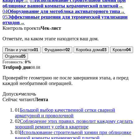
квартире
→
03
Использование строительной химии при
облицовке ванной комнаты керамической плиткой
→
04
Оборудование для мотоблока активаторного типа
→
05
Эффективные решения для термической утилизации
отходов
→
Контроль проекта
Чек-лист
Отметьте, на каком этапе находится ваш дом.
План и участок
01
Фундамент
02
Коробка дома
03
Кровля
04
Отделка
05
Готовность:
0%
Техбриф дня
08.08
Проверяйте геометрию не после завершения этапа, а перед
каждой необратимой операцией.
Допуск
≠
мелочь
Сейчас читают
Лента
01
Большой выбор качественной сетки сварной
арматурной и проволочной
02
Соблюдение этих правил, позволит каждому сделать
хороший ремонт у себя в квартире
03
Использование строительной химии при облицовке
ванной комнаты керамической плиткой