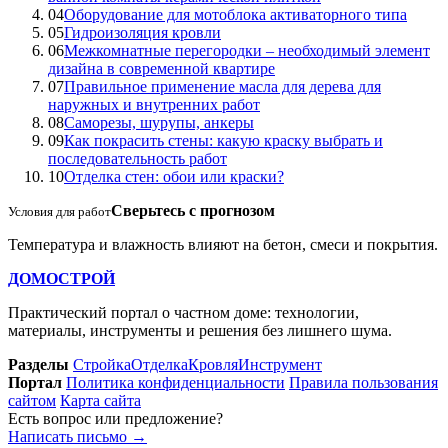
04
Оборудование для мотоблока активаторного типа
05
Гидроизоляция кровли
06
Межкомнатные перегородки – необходимый элемент
дизайна в современной квартире
07
Правильное применение масла для дерева для
наружных и внутренних работ
08
Саморезы, шурупы, анкеры
09
Как покрасить стены: какую краску выбрать и
последовательность работ
10
Отделка стен: обои или краски?
Сверьтесь с прогнозом
Условия для работ
Температура и влажность влияют на бетон, смеси и покрытия.
ДОМОСТРОЙ
Практический портал о частном доме: технологии,
материалы, инструменты и решения без лишнего шума.
Разделы
Стройка
Отделка
Кровля
Инструмент
Портал
Политика конфиденциальности
Правила пользования
сайтом
Карта сайта
Есть вопрос или предложение?
Написать письмо
→