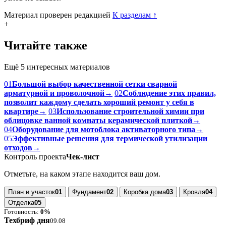
Материал проверен редакцией
К разделам
↑
+
Читайте также
Ещё 5 интересных материалов
01
Большой выбор качественной сетки сварной
арматурной и проволочной
→
02
Соблюдение этих правил,
позволит каждому сделать хороший ремонт у себя в
квартире
→
03
Использование строительной химии при
облицовке ванной комнаты керамической плиткой
→
04
Оборудование для мотоблока активаторного типа
→
05
Эффективные решения для термической утилизации
отходов
→
Контроль проекта
Чек-лист
Отметьте, на каком этапе находится ваш дом.
План и участок
01
Фундамент
02
Коробка дома
03
Кровля
04
Отделка
05
Готовность:
0%
Техбриф дня
09.08