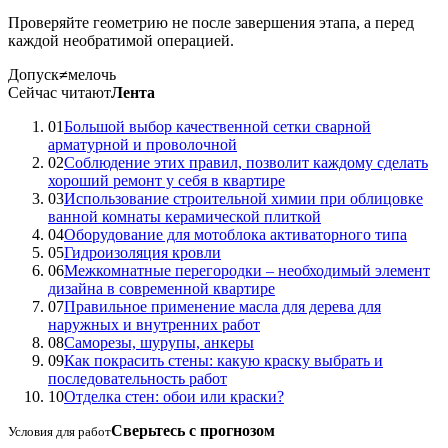
Проверяйте геометрию не после завершения этапа, а перед
каждой необратимой операцией.
Допуск
≠
мелочь
Сейчас читают
Лента
01
Большой выбор качественной сетки сварной
арматурной и проволочной
02
Соблюдение этих правил, позволит каждому сделать
хороший ремонт у себя в квартире
03
Использование строительной химии при облицовке
ванной комнаты керамической плиткой
04
Оборудование для мотоблока активаторного типа
05
Гидроизоляция кровли
06
Межкомнатные перегородки – необходимый элемент
дизайна в современной квартире
07
Правильное применение масла для дерева для
наружных и внутренних работ
08
Саморезы, шурупы, анкеры
09
Как покрасить стены: какую краску выбрать и
последовательность работ
10
Отделка стен: обои или краски?
Сверьтесь с прогнозом
Условия для работ