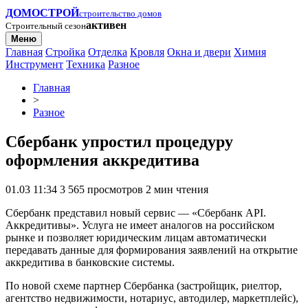
ДОМОСТРОЙ
строительство домов
активен
Строительный сезон
Меню
Главная
Стройка
Отделка
Кровля
Окна и двери
Химия
Инструмент
Техника
Разное
Главная
>
Разное
Сбербанк упростил процедуру
оформления аккредитива
01.03 11:34
3 565 просмотров
2 мин чтения
Сбербанк представил новый сервис — «Сбербанк API.
Аккредитивы». Услуга не имеет аналогов на российском
рынке и позволяет юридическим лицам автоматически
передавать данные для формирования заявлений на открытие
аккредитива в банковские системы.
По новой схеме партнер Сбербанка (застройщик, риелтор,
агентство недвижимости, нотариус, автодилер, маркетплейс),