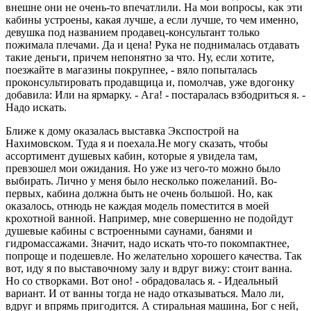
внешне они не очень-то впечатлили. На мои вопросы, как эти
кабины устроены, какая лучше, а если лучше, то чем именно,
девушка под названием продавец-консультант только
пожимала плечами. Да и цена! Рука не поднималась отдавать
такие деньги, причем непонятно за что. Ну, если хотите,
поезжайте в магазины покрупнее, - вяло попыталась
проконсультировать продавщица и, помолчав, уже вдогонку
добавила: Или на ярмарку. - Ага! - постаралась взбодриться я. -
Надо искать.
Ближе к дому оказалась выставка Экспострой на
Нахимовском. Туда я и поехала.Не могу сказать, чтобы
ассортимент душевых кабин, которые я увидела там,
превзошел мои ожидания. Но уже из чего-то можно было
выбирать. Лично у меня было несколько пожеланий. Во-
первых, кабина должна быть не очень большой. Но, как
оказалось, отнюдь не каждая модель поместится в моей
крохотной ванной. Например, мне совершенно не подойдут
душевые кабины с встроенными саунами, банями и
гидромассажами. Значит, надо искать что-то покомпактнее,
попроще и подешевле. Но желательно хорошего качества. Так
вот, иду я по выставочному залу и вдруг вижу: стоит ванна.
Но со створками. Вот оно! - обрадовалась я. - Идеальный
вариант. И от ванны тогда не надо отказываться. Мало ли,
вдруг и впрямь пригодится. А стиральная машина, Бог с ней,