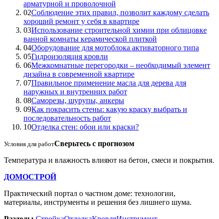
арматурной и проволочной
02
Соблюдение этих правил, позволит каждому сделать
хороший ремонт у себя в квартире
03
Использование строительной химии при облицовке
ванной комнаты керамической плиткой
04
Оборудование для мотоблока активаторного типа
05
Гидроизоляция кровли
06
Межкомнатные перегородки – необходимый элемент
дизайна в современной квартире
07
Правильное применение масла для дерева для
наружных и внутренних работ
08
Саморезы, шурупы, анкеры
09
Как покрасить стены: какую краску выбрать и
последовательность работ
10
Отделка стен: обои или краски?
Сверьтесь с прогнозом
Условия для работ
Температура и влажность влияют на бетон, смеси и покрытия.
ДОМОСТРОЙ
Практический портал о частном доме: технологии,
материалы, инструменты и решения без лишнего шума.
Разделы
Стройка
Отделка
Кровля
Инструмент