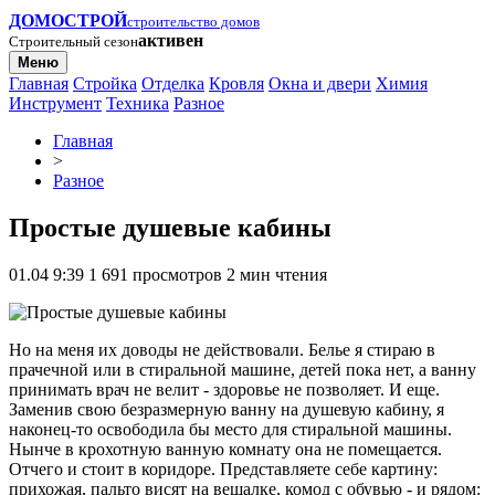
ДОМОСТРОЙ
строительство домов
активен
Строительный сезон
Меню
Главная
Стройка
Отделка
Кровля
Окна и двери
Химия
Инструмент
Техника
Разное
Главная
>
Разное
Простые душевые кабины
01.04 9:39
1 691 просмотров
2 мин чтения
Но на меня их доводы не действовали. Белье я стираю в
прачечной или в стиральной машине, детей пока нет, а ванну
принимать врач не велит - здоровье не позволяет. И еще.
Заменив свою безразмерную ванну на душевую кабину, я
наконец-то освободила бы место для стиральной машины.
Нынче в крохотную ванную комнату она не помещается.
Отчего и стоит в коридоре. Представляете себе картину:
прихожая, пальто висят на вешалке, комод с обувью - и рядом: