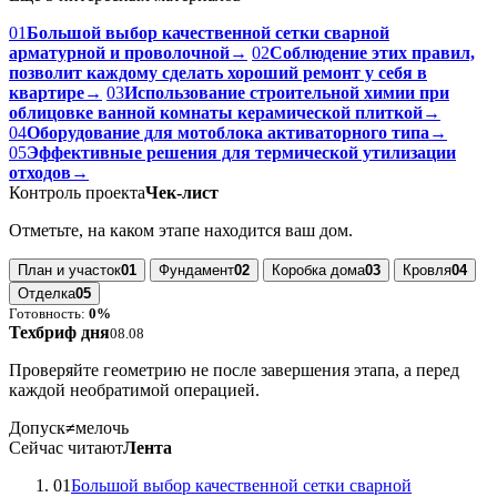
01
Большой выбор качественной сетки сварной
арматурной и проволочной
→
02
Соблюдение этих правил,
позволит каждому сделать хороший ремонт у себя в
квартире
→
03
Использование строительной химии при
облицовке ванной комнаты керамической плиткой
→
04
Оборудование для мотоблока активаторного типа
→
05
Эффективные решения для термической утилизации
отходов
→
Контроль проекта
Чек-лист
Отметьте, на каком этапе находится ваш дом.
План и участок
01
Фундамент
02
Коробка дома
03
Кровля
04
Отделка
05
Готовность:
0%
Техбриф дня
08.08
Проверяйте геометрию не после завершения этапа, а перед
каждой необратимой операцией.
Допуск
≠
мелочь
Сейчас читают
Лента
01
Большой выбор качественной сетки сварной