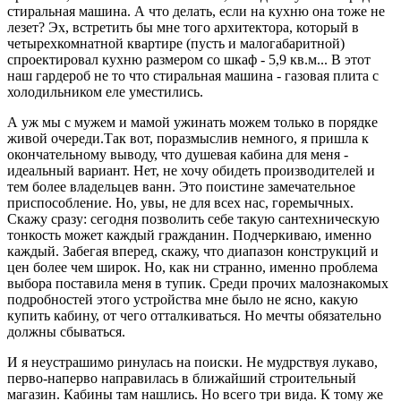
стиральная машина. А что делать, если на кухню она тоже не
лезет? Эх, встретить бы мне того архитектора, который в
четырехкомнатной квартире (пусть и малогабаритной)
спроектировал кухню размером со шкаф - 5,9 кв.м... В этот
наш гардероб не то что стиральная машина - газовая плита с
холодильником еле уместились.
А уж мы с мужем и мамой ужинать можем только в порядке
живой очереди.Так вот, поразмыслив немного, я пришла к
окончательному выводу, что душевая кабина для меня -
идеальный вариант. Нет, не хочу обидеть производителей и
тем более владельцев ванн. Это поистине замечательное
приспособление. Но, увы, не для всех нас, горемычных.
Скажу сразу: сегодня позволить себе такую сантехническую
тонкость может каждый гражданин. Подчеркиваю, именно
каждый. Забегая вперед, скажу, что диапазон конструкций и
цен более чем широк. Но, как ни странно, именно проблема
выбора поставила меня в тупик. Среди прочих малознакомых
подробностей этого устройства мне было не ясно, какую
купить кабину, от чего отталкиваться. Но мечты обязательно
должны сбываться.
И я неустрашимо ринулась на поиски. Не мудрствуя лукаво,
перво-наперво направилась в ближайший строительный
магазин. Кабины там нашлись. Но всего три вида. К тому же