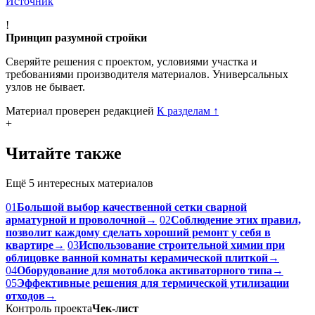
Источник
!
Принцип разумной стройки
Сверяйте решения с проектом, условиями участка и
требованиями производителя материалов. Универсальных
узлов не бывает.
Материал проверен редакцией
К разделам
↑
+
Читайте также
Ещё 5 интересных материалов
01
Большой выбор качественной сетки сварной
арматурной и проволочной
→
02
Соблюдение этих правил,
позволит каждому сделать хороший ремонт у себя в
квартире
→
03
Использование строительной химии при
облицовке ванной комнаты керамической плиткой
→
04
Оборудование для мотоблока активаторного типа
→
05
Эффективные решения для термической утилизации
отходов
→
Контроль проекта
Чек-лист