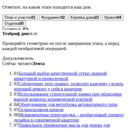
Отметьте, на каком этапе находится ваш дом.
План и участок
01
Фундамент
02
Коробка дома
03
Кровля
04
Отделка
05
Готовность:
0%
Техбриф дня
08.08
Проверяйте геометрию не после завершения этапа, а перед
каждой необратимой операцией.
Допуск
≠
мелочь
Сейчас читают
Лента
01
Большой выбор качественной сетки сварной
арматурной и проволочной
02
Соблюдение этих правил, позволит каждому сделать
хороший ремонт у себя в квартире
03
Использование строительной химии при облицовке
ванной комнаты керамической плиткой
04
Оборудование для мотоблока активаторного типа
05
Гидроизоляция кровли
06
Межкомнатные перегородки – необходимый элемент
дизайна в современной квартире
07
Правильное применение масла для дерева для