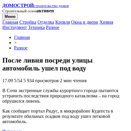
ДОМОСТРОЙ
строительство домов
активен
Строительный сезон
Меню
Главная
Стройка
Отделка
Кровля
Окна и двери
Химия
Инструмент
Техника
Разное
Главная
>
Разное
После ливня посреди улицы
автомобиль ушел под воду
17.09 5:54
5 934 просмотров
2 мин чтения
В Сочи экстренные службы курортного города пытаются
устранить последствия природного катаклизма – на город
обрушился ливень.
Как сообщает портал Ридус, в микрорайоне Кудепста в
результате обильных осадков под воду ушел легковой
автомобиль.