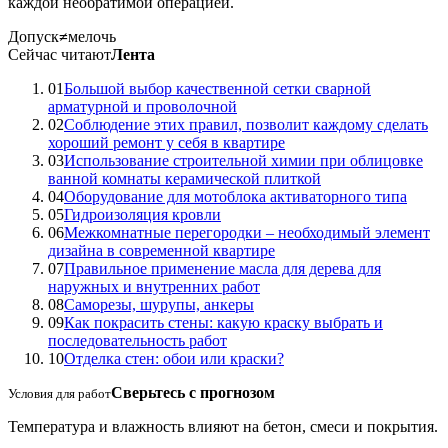
каждой необратимой операцией.
Допуск
≠
мелочь
Сейчас читают
Лента
01
Большой выбор качественной сетки сварной
арматурной и проволочной
02
Соблюдение этих правил, позволит каждому сделать
хороший ремонт у себя в квартире
03
Использование строительной химии при облицовке
ванной комнаты керамической плиткой
04
Оборудование для мотоблока активаторного типа
05
Гидроизоляция кровли
06
Межкомнатные перегородки – необходимый элемент
дизайна в современной квартире
07
Правильное применение масла для дерева для
наружных и внутренних работ
08
Саморезы, шурупы, анкеры
09
Как покрасить стены: какую краску выбрать и
последовательность работ
10
Отделка стен: обои или краски?
Сверьтесь с прогнозом
Условия для работ
Температура и влажность влияют на бетон, смеси и покрытия.