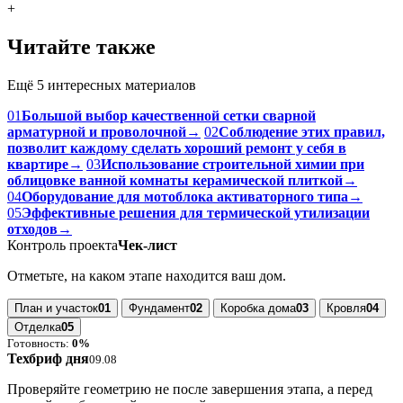
+
Читайте также
Ещё 5 интересных материалов
01
Большой выбор качественной сетки сварной
арматурной и проволочной
→
02
Соблюдение этих правил,
позволит каждому сделать хороший ремонт у себя в
квартире
→
03
Использование строительной химии при
облицовке ванной комнаты керамической плиткой
→
04
Оборудование для мотоблока активаторного типа
→
05
Эффективные решения для термической утилизации
отходов
→
Контроль проекта
Чек-лист
Отметьте, на каком этапе находится ваш дом.
План и участок
01
Фундамент
02
Коробка дома
03
Кровля
04
Отделка
05
Готовность:
0%
Техбриф дня
09.08
Проверяйте геометрию не после завершения этапа, а перед