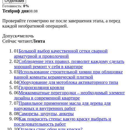
Отделка
05
Готовность:
0%
Техбриф дня
08.08
Проверяйте геометрию не после завершения этапа, а перед
каждой необратимой операцией.
Допуск
≠
мелочь
Сейчас читают
Лента
01
Большой выбор качественной сетки сварной
арматурной и проволочной
02
Соблюдение этих правил, позволит каждому сделать
хороший ремонт у себя в квартире
03
Использование строительной химии при облицовке
ванной комнаты керамической плиткой
04
Оборудование для мотоблока активаторного типа
05
Гидроизоляция кровли
06
Межкомнатные перегородки – необходимый элемент
дизайна в современной квартире
07
Правильное применение масла для дерева для
наружных и внутренних работ
08
Саморезы, шурупы, анкеры
09
Как покрасить стены: какую краску выбрать и
последовательность работ
10
Отделка стен: обои или краски?