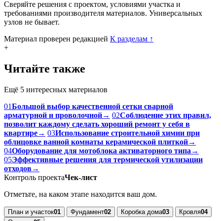
Сверяйте решения с проектом, условиями участка и
требованиями производителя материалов. Универсальных
узлов не бывает.
Материал проверен редакцией
К разделам
↑
+
Читайте также
Ещё 5 интересных материалов
01
Большой выбор качественной сетки сварной
арматурной и проволочной
→
02
Соблюдение этих правил,
позволит каждому сделать хороший ремонт у себя в
квартире
→
03
Использование строительной химии при
облицовке ванной комнаты керамической плиткой
→
04
Оборудование для мотоблока активаторного типа
→
05
Эффективные решения для термической утилизации
отходов
→
Контроль проекта
Чек-лист
Отметьте, на каком этапе находится ваш дом.
План и участок
01
Фундамент
02
Коробка дома
03
Кровля
04