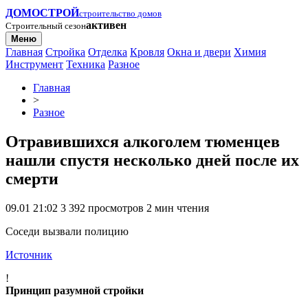
ДОМОСТРОЙ
строительство домов
активен
Строительный сезон
Меню
Главная
Стройка
Отделка
Кровля
Окна и двери
Химия
Инструмент
Техника
Разное
Главная
>
Разное
Отравившихся алкоголем тюменцев
нашли спустя несколько дней после их
смерти
09.01 21:02
3 392 просмотров
2 мин чтения
Соседи вызвали полицию
Источник
!
Принцип разумной стройки