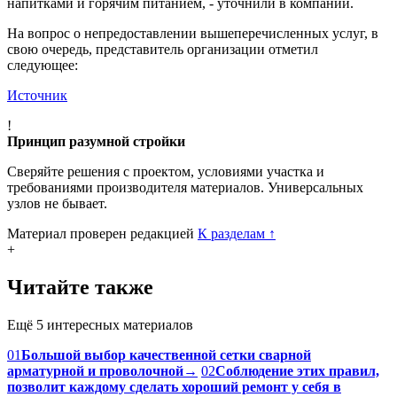
Megatyumen.ru подтвердили, что ситуация действительно
имела место быть. Однако уточнили, что время вылета рейса
№5856 Анталья - Москва было перенесено по технической
причине на 5 часов позже.
- О переносе вылета сотрудниками колл-центра авиакомпании
пассажиры были оповещены заранее, в связи с чем они
приезжали к новому времени вылета. То незначительное
количество пассажиров, которые, несмотря на уведомления,
прибыли в аэропорт ко времени вылета рейса по старому
расписанию, в соответствии с федеральными авиационными
правилами и стандартами авиакомпании обеспечивались
напитками и горячим питанием, - уточнили в компании.
На вопрос о непредоставлении вышеперечисленных услуг, в
свою очередь, представитель организации отметил
следующее:
Источник
!
Принцип разумной стройки
Сверяйте решения с проектом, условиями участка и
требованиями производителя материалов. Универсальных
узлов не бывает.