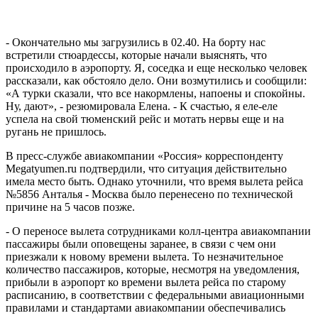
давали только тем, кто приехал пораньше. Так люди провели
время до 02.00, когда стало известно, что самолет с минуты на
минуту будет на месте. Однако неизвестно, сколько человек
туда вместится. Через пару минут выяснилось, что прилетел
боинг, который экстренно прислали из Москвы.
- Окончательно мы загрузились в 02.40. На борту нас
встретили стюардессы, которые начали выяснять, что
происходило в аэропорту. Я, соседка и еще несколько человек
рассказали, как обстояло дело. Они возмутились и сообщили:
«А турки сказали, что все накормлены, напоены и спокойны.
Ну, дают», - резюмировала Елена. - К счастью, я еле-еле
успела на свой тюменский рейс и мотать нервы еще и на
ругань не пришлось.
В пресс-службе авиакомпании «Россия» корреспонденту