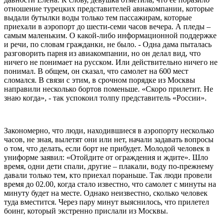
Начались беспокойства, - вспомнила события двухдневной
давности Елена. К слову, девушка отметила, что ее поразило
отношение турецких представителей авиакомпании, которые
выдали бутылки воды только тем пассажирам, которые
приехали в аэропорт до шести-семи часов вечера. А пледы –
самым маленьким. О какой-либо информационной поддержке
и речи, по словам гражданки, не было. - Одна дама пыталась
разговорить парня из авиакомпании, но он делал вид, что
ничего не понимает на русском. Или действительно ничего не
понимал. В общем, он сказал, что самолет на 600 мест
сломался. В связи с этим, в срочном порядке из Москвы
направили несколько бортов поменьше. «Скоро прилетит. Не
знаю когда», - так успокоил толпу представитель «России».
Закономерно, что люди, находившиеся в аэропорту несколько
часов, не зная, вылетят они или нет, начали задавать вопросы
о том, что делать, если борт не прибудет. Молодой человек в
униформе заявил: «Отойдите от ограждения и ждите». Шло
время, одни дети спали, другие – плакали, воду по-прежнему