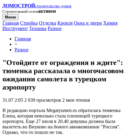
ДОМОСТРОЙ
строительство домов
активен
Строительный сезон
Меню
Главная
Стройка
Отделка
Кровля
Окна и двери
Химия
Инструмент
Техника
Разное
Главная
>
Разное
"Отойдите от ограждения и ждите":
тюменка рассказала о многочасовом
ожидании самолета в турецком
аэропорту
31.07 2:05
2 039 просмотров
2 мин чтения
В редакцию портала Megatyumen.ru обратилась тюменка
Елена, которая невольно стала пленницей турецкого
аэропорта. Еще 27 июля в 20.40 девушка должна была
вылететь во Внуково на боинге авиакомпании "Россия".
Однако, что-то пошло не так.