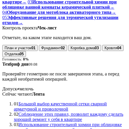
Материал проверен редакцией
К разделам
↑
+
Читайте также
Ещё 5 интересных материалов
01
Большой выбор качественной сетки сварной
арматурной и проволочной
→
02
Соблюдение этих правил,
позволит каждому сделать хороший ремонт у себя в
квартире
→
03
Использование строительной химии при
облицовке ванной комнаты керамической плиткой
→
04
Оборудование для мотоблока активаторного типа
→
05
Эффективные решения для термической утилизации
отходов
→
Контроль проекта
Чек-лист
Отметьте, на каком этапе находится ваш дом.
План и участок
01
Фундамент
02
Коробка дома
03
Кровля
04
Отделка
05
Готовность:
0%
Техбриф дня
09.08