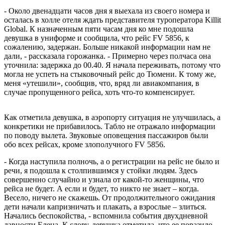
- Около двенадцати часов дня я выехала из своего номера и
осталась в холле отеля ждать представителя туроператора Killit
Global. К назначенным пяти часам дня ко мне подошла
девушка в униформе и сообщила, что рейс FV 5856, к
сожалению, задержан. Больше никакой информации нам не
дали, - рассказала горожанка. - Примерно через полчаса она
уточнила: задержка до 00.40. Я начала переживать, потому что
могла не успеть на стыковочный рейс до Тюмени. К тому же,
меня «утешили», сообщив, что, вряд ли авиакомпания, в
случае пропущенного рейса, хоть что-то компенсирует.
Как отметила девушка, в аэропорту ситуация не улучшилась, а
конкретики не прибавилось. Табло не отражало информации
по поводу вылета. Звуковые оповещения пассажиров были
обо всех рейсах, кроме злополучного FV 5856.
- Когда наступила полночь, а о регистрации на рейс не было и
речи, я подошла к столпившимся у стойки людям. Здесь
совершенно случайно и узнала от какой-то женщины, что
рейса не будет. А если и будет, то никто не знает – когда.
Весело, ничего не скажешь. От продолжительного ожидания
дети начали капризничать и плакать, а взрослые – злиться.