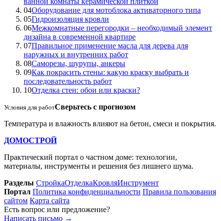
Проверяйте геометрию не после завершения этапа, а перед
каждой необратимой операцией.
Допуск
≠
мелочь
Сейчас читают
Лента
01
Большой выбор качественной сетки сварной
арматурной и проволочной
02
Соблюдение этих правил, позволит каждому сделать
хороший ремонт у себя в квартире
03
Использование строительной химии при облицовке
ванной комнаты керамической плиткой
04
Оборудование для мотоблока активаторного типа
05
Гидроизоляция кровли
06
Межкомнатные перегородки – необходимый элемент
дизайна в современной квартире
07
Правильное применение масла для дерева для
наружных и внутренних работ
08
Саморезы, шурупы, анкеры
09
Как покрасить стены: какую краску выбрать и
последовательность работ
10
Отделка стен: обои или краски?
Сверьтесь с прогнозом
Условия для работ