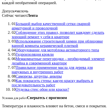
каждой необратимой операцией.
Допуск
≠
мелочь
Сейчас читают
Лента
01
Большой выбор качественной сетки сварной
арматурной и проволочной
02
Соблюдение этих правил, позволит каждому сделать
хороший ремонт у себя в квартире
03
Использование строительной химии при облицовке
ванной комнаты керамической плиткой
04
Оборудование для мотоблока активаторного типа
05
Гидроизоляция кровли
06
Межкомнатные перегородки – необходимый элемент
дизайна в современной квартире
07
Правильное применение масла для дерева для
наружных и внутренних работ
08
Саморезы, шурупы, анкеры
09
Как покрасить стены: какую краску выбрать и
последовательность работ
10
Отделка стен: обои или краски?
Сверьтесь с прогнозом
Условия для работ
Температура и влажность влияют на бетон, смеси и покрытия.