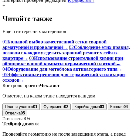
Материал проверен редакцией
К разделам
↑
+
Читайте также
Ещё 5 интересных материалов
01
Большой выбор качественной сетки сварной
арматурной и проволочной
→
02
Соблюдение этих правил,
позволит каждому сделать хороший ремонт у себя в
квартире
→
03
Использование строительной химии при
облицовке ванной комнаты керамической плиткой
→
04
Оборудование для мотоблока активаторного типа
→
05
Эффективные решения для термической утилизации
отходов
→
Контроль проекта
Чек-лист
Отметьте, на каком этапе находится ваш дом.
План и участок
01
Фундамент
02
Коробка дома
03
Кровля
04
Отделка
05
Готовность:
0%
Техбриф дня
09.08
Проверяйте геометрию не после завершения этапа, а перед