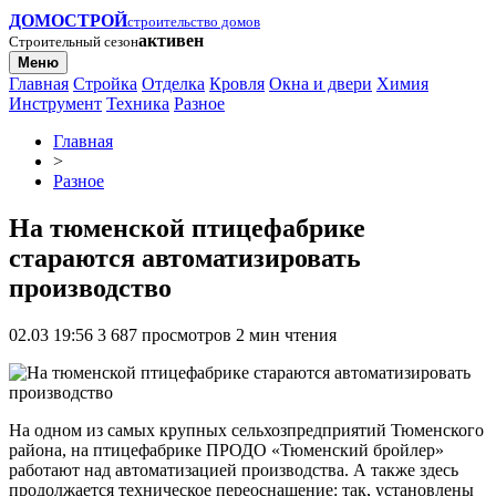
ДОМОСТРОЙ
строительство домов
активен
Строительный сезон
Меню
Главная
Стройка
Отделка
Кровля
Окна и двери
Химия
Инструмент
Техника
Разное
Главная
>
Разное
На тюменской птицефабрике
стараются автоматизировать
производство
02.03 19:56
3 687 просмотров
2 мин чтения
На одном из самых крупных сельхозпредприятий Тюменского
района, на птицефабрике ПРОДО «Тюменский бройлер»
работают над автоматизацией производства. А также здесь
продолжается техническое переоснащение: так, установлены