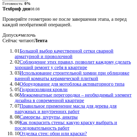
Готовность:
0%
Техбриф дня
08.08
Проверяйте геометрию не после завершения этапа, а перед
каждой необратимой операцией.
Допуск
≠
мелочь
Сейчас читают
Лента
01
Большой выбор качественной сетки сварной
арматурной и проволочной
02
Соблюдение этих правил, позволит каждому сделать
хороший ремонт у себя в квартире
03
Использование строительной химии при облицовке
ванной комнаты керамической плиткой
04
Оборудование для мотоблока активаторного типа
05
Гидроизоляция кровли
06
Межкомнатные перегородки – необходимый элемент
дизайна в современной квартире
07
Правильное применение масла для дерева для
наружных и внутренних работ
08
Саморезы, шурупы, анкеры
09
Как покрасить стены: какую краску выбрать и
последовательность работ
10
Отделка стен: обои или краски?