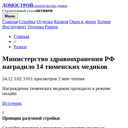
ДОМОСТРОЙ
строительство домов
активен
Строительный сезон
Меню
Главная
Стройка
Отделка
Кровля
Окна и двери
Химия
Инструмент
Техника
Разное
Главная
>
Разное
Министерство здравоохранения РФ
наградило 14 тюменских медиков
24.12 3:02
3 611 просмотров
2 мин чтения
Награждение тюменских медиков проходило в режиме
онлайн
Источник
!
Принцип разумной стройки
Сверяйте решения с проектом, условиями участка и