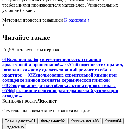
требованиями производителя материалов. Универсальных
узлов не бывает.
Материал проверен редакцией
К разделам
↑
+
Читайте также
Ещё 5 интересных материалов
01
Большой выбор качественной сетки сварной
арматурной и проволочной
→
02
Соблюдение этих правил,
позволит каждому сделать хороший ремонт у себя в
квартире
→
03
Использование строительной химии при
облицовке ванной комнаты керамической плиткой
→
04
Оборудование для мотоблока активаторного типа
→
05
Эффективные решения для термической утилизации
отходов
→
Контроль проекта
Чек-лист
Отметьте, на каком этапе находится ваш дом.
План и участок
01
Фундамент
02
Коробка дома
03
Кровля
04
Отделка
05