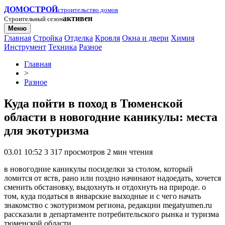
ДОМОСТРОЙ
строительство домов
активен
Строительный сезон
Меню
Главная
Стройка
Отделка
Кровля
Окна и двери
Химия
Инструмент
Техника
Разное
Главная
>
Разное
Куда пойти в поход в Тюменской
области в новогодние каникулы: места
для экотуризма
03.01 10:52
3 317 просмотров
2 мин чтения
в новогодние каникулы посиделки за столом, который
ломится от яств, рано или поздно начинают надоедать, хочется
сменить обстановку, выдохнуть и отдохнуть на природе. о
том, куда податься в январские выходные и с чего начать
знакомство с экотуризмом региона, редакции megatyumen.ru
рассказали в департаменте потребительского рынка и туризма
тюменской области.