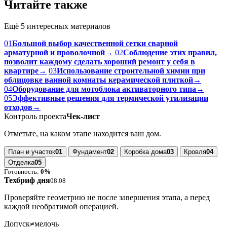
Читайте также
Ещё 5 интересных материалов
01
Большой выбор качественной сетки сварной
арматурной и проволочной
→
02
Соблюдение этих правил,
позволит каждому сделать хороший ремонт у себя в
квартире
→
03
Использование строительной химии при
облицовке ванной комнаты керамической плиткой
→
04
Оборудование для мотоблока активаторного типа
→
05
Эффективные решения для термической утилизации
отходов
→
Контроль проекта
Чек-лист
Отметьте, на каком этапе находится ваш дом.
План и участок
01
Фундамент
02
Коробка дома
03
Кровля
04
Отделка
05
Готовность:
0%
Техбриф дня
08.08
Проверяйте геометрию не после завершения этапа, а перед
каждой необратимой операцией.
Допуск
≠
мелочь