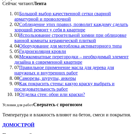
Сейчас читают
Лента
01
Большой выбор качественной сетки сварной
арматурной и проволочной
02
Соблюдение этих правил, позволит каждому сделать
хороший ремонт у себя в квартире
03
Использование строительной химии при облицовке
ванной комнаты керамической плиткой
04
Оборудование для мотоблока активаторного типа
05
Гидроизоляция кровли
06
Межкомнатные перегородки – необходимый элемент
дизайна в современной квартире
07
Правильное применение масла для дерева для
наружных и внутренних работ
08
Саморезы, шурупы, анкеры
09
Как покрасить стены: какую краску выбрать и
последовательность работ
10
Отделка стен: обои или краски?
Сверьтесь с прогнозом
Условия для работ
Температура и влажность влияют на бетон, смеси и покрытия.
ДОМОСТРОЙ