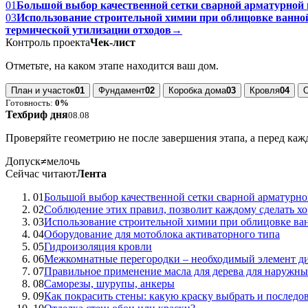
01
Большой выбор качественной сетки сварной арматурной 
03
Использование строительной химии при облицовке ванн
термической утилизации отходов
→
Контроль проекта
Чек-лист
Отметьте, на каком этапе находится ваш дом.
План и участок
01
Фундамент
02
Коробка дома
03
Кровля
04
Готовность:
0%
Техбриф дня
08.08
Проверяйте геометрию не после завершения этапа, а перед ка
Допуск
≠
мелочь
Сейчас читают
Лента
01
Большой выбор качественной сетки сварной арматурн
02
Соблюдение этих правил, позволит каждому сделать хо
03
Использование строительной химии при облицовке ва
04
Оборудование для мотоблока активаторного типа
05
Гидроизоляция кровли
06
Межкомнатные перегородки – необходимый элемент ди
07
Правильное применение масла для дерева для наружны
08
Саморезы, шурупы, анкеры
09
Как покрасить стены: какую краску выбрать и последов