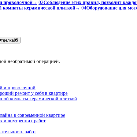
и проволочной
→
02
Соблюдение этих правил, позволит каждо
ой комнаты керамической плиткой
→
04
Оборудование для мот
Отделка
05
ждой необратимой операцией.
ой и проволочной
роший ремонт у себя в квартире
нной комнаты керамической плиткой
зайна в современной квартире
х и внутренних работ
ательность работ