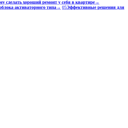
му сделать хороший ремонт у себя в квартире
→
облока активаторного типа
→
05
Эффективные решения для