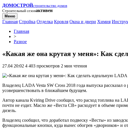
ДОМОСТРОЙ
строительство домов
активен
Строительный сезон
Меню
Главная
Стройка
Отделка
Кровля
Окна и двери
Химия
Инстру
Главная
>
Разное
«Какая же она крутая у меня»: Как сде
27.04 20:02
4 403 просмотров
2 мин чтения
Владелец LADA Vesta SW Cross 2018 года выпуска рассказал о р
усовершенствовать в ближайшем будущем.
Автор канала Kviring Drive сообщил, что расход топлива на LA
почти не ездит. Масло же «Веста СВ» расходует в объеме приме
дизель.
Владелец сообщил, что доработал подвеску «Весты» из заводск
функциональные кнопки, куда вынес обогрев «дворников» и от