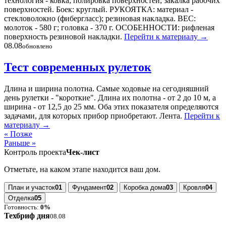
технология - ковка; полировка поверхностей; закалка рабочих
поверхностей. Боек: круглый. РУКОЯТКА: материал -
стекловолокно (фибергласс); резиновая накладка. ВЕС:
молоток - 580 г; головка - 370 г. ОСОБЕННОСТИ: рифленая
поверхность резиновой накладки.
Перейти к материалу
→
08.08
обновлено
Тест современных рулеток
Длина и ширина полотна. Самые ходовые на сегодняшний
день рулетки - "короткие". Длина их полотна - от 2 до 10 м, а
ширина - от 12,5 до 25 мм. Оба этих показателя определяются
задачами, для которых прибор приобретают. Лента.
Перейти к
материалу
→
« Позже
Раньше »
Контроль проекта
Чек-лист
Отметьте, на каком этапе находится ваш дом.
План и участок
01
Фундамент
02
Коробка дома
03
Кровля
04
Отделка
05
Готовность:
0%
Техбриф дня
08.08