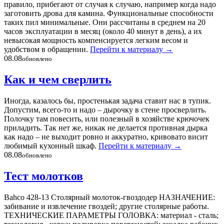
правило, прибегают от случая к случаю, например когда надо
заготовить дрова для камина. Функциональные способности
таких пил минимальные. Они рассчитаны в среднем на 20
часов эксплуатации в месяц (около 40 минут в день), а их
невысокая мощность компенсируется легким весом и
удобством в обращении.
Перейти к материалу
→
08.08
обновлено
Как и чем сверлить
Иногда, казалось бы, простенькая задача ставит нас в тупик.
Допустим, всего-то и надо – дырочку в стене просверлить.
Полочку там повесить, или полезный в хозяйстве крючочек
приладить. Так нет же, никак не делается противная дырка
как надо – не выходит ровно и аккуратно, кривовато висит
любимый кухонный шкаф.
Перейти к материалу
→
08.08
обновлено
Тест молотков
Bahco 428-13 Столярный молоток-гвоздодер НАЗНАЧЕНИЕ:
забивание и извлечение гвоздей; другие столярные работы.
ТЕХНИЧЕСКИЕ ПАРАМЕТРЫ ГОЛОВКА: материал - сталь;