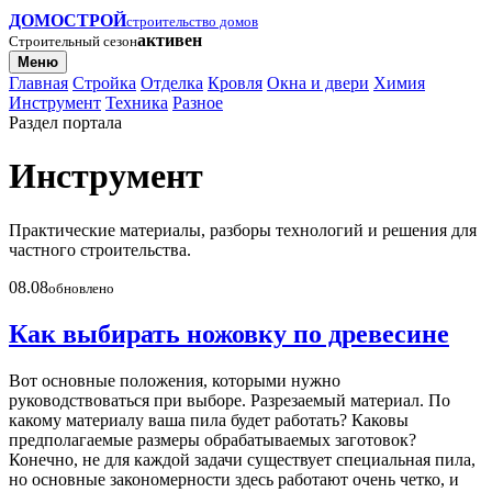
ДОМОСТРОЙ
строительство домов
активен
Строительный сезон
Меню
Главная
Стройка
Отделка
Кровля
Окна и двери
Химия
Инструмент
Техника
Разное
Раздел портала
Инструмент
Практические материалы, разборы технологий и решения для
частного строительства.
08.08
обновлено
Как выбирать ножовку по древесине
Вот основные положения, которыми нужно
руководствоваться при выборе. Разрезаемый материал. По
какому материалу ваша пила будет работать? Каковы
предполагаемые размеры обрабатываемых заготовок?
Конечно, не для каждой задачи существует специальная пила,
но основные закономерности здесь работают очень четко, и