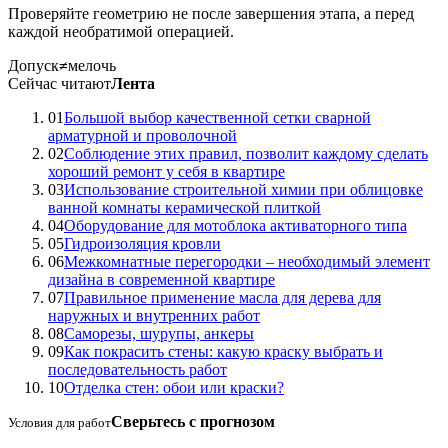
Проверяйте геометрию не после завершения этапа, а перед
каждой необратимой операцией.
Допуск
≠
мелочь
Сейчас читают
Лента
01
Большой выбор качественной сетки сварной
арматурной и проволочной
02
Соблюдение этих правил, позволит каждому сделать
хороший ремонт у себя в квартире
03
Использование строительной химии при облицовке
ванной комнаты керамической плиткой
04
Оборудование для мотоблока активаторного типа
05
Гидроизоляция кровли
06
Межкомнатные перегородки – необходимый элемент
дизайна в современной квартире
07
Правильное применение масла для дерева для
наружных и внутренних работ
08
Саморезы, шурупы, анкеры
09
Как покрасить стены: какую краску выбрать и
последовательность работ
10
Отделка стен: обои или краски?
Сверьтесь с прогнозом
Условия для работ