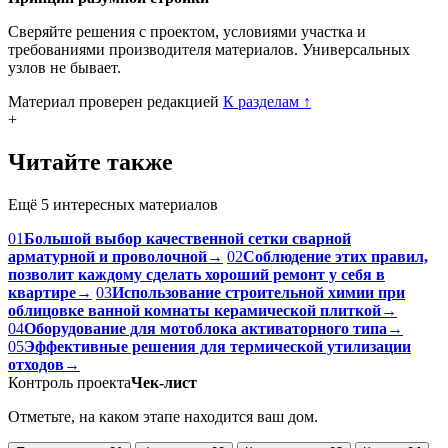
Сверяйте решения с проектом, условиями участка и
требованиями производителя материалов. Универсальных
узлов не бывает.
Материал проверен редакцией
К разделам
↑
+
Читайте также
Ещё 5 интересных материалов
01
Большой выбор качественной сетки сварной
арматурной и проволочной
→
02
Соблюдение этих правил,
позволит каждому сделать хороший ремонт у себя в
квартире
→
03
Использование строительной химии при
облицовке ванной комнаты керамической плиткой
→
04
Оборудование для мотоблока активаторного типа
→
05
Эффективные решения для термической утилизации
отходов
→
Контроль проекта
Чек-лист
Отметьте, на каком этапе находится ваш дом.