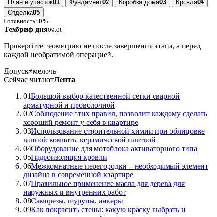
План и участок
01
Фундамент
02
Коробка дома
03
Кровля
04
Отделка
05
Готовность:
0%
Техбриф дня
09.08
Проверяйте геометрию не после завершения этапа, а перед
каждой необратимой операцией.
Допуск
≠
мелочь
Сейчас читают
Лента
01
Большой выбор качественной сетки сварной
арматурной и проволочной
02
Соблюдение этих правил, позволит каждому сделать
хороший ремонт у себя в квартире
03
Использование строительной химии при облицовке
ванной комнаты керамической плиткой
04
Оборудование для мотоблока активаторного типа
05
Гидроизоляция кровли
06
Межкомнатные перегородки – необходимый элемент
дизайна в современной квартире
07
Правильное применение масла для дерева для
наружных и внутренних работ
08
Саморезы, шурупы, анкеры
09
Как покрасить стены: какую краску выбрать и