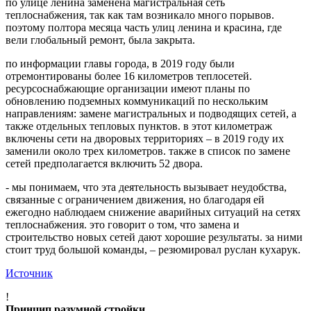
по улице ленина заменена магистральная сеть
теплоснабжения, так как там возникало много порывов.
поэтому полтора месяца часть улиц ленина и красина, где
вели глобальный ремонт, была закрыта.
по информации главы города, в 2019 году были
отремонтированы более 16 километров теплосетей.
ресурсоснабжающие организации имеют планы по
обновлению подземных коммуникаций по нескольким
направлениям: замене магистральных и подводящих сетей, а
также отдельных тепловых пунктов. в этот километраж
включены сети на дворовых территориях – в 2019 году их
заменили около трех километров. также в список по замене
сетей предполагается включить 52 двора.
- мы понимаем, что эта деятельность вызывает неудобства,
связанные с ограничением движения, но благодаря ей
ежегодно наблюдаем снижение аварийных ситуаций на сетях
теплоснабжения. это говорит о том, что замена и
строительство новых сетей дают хорошие результаты. за ними
стоит труд большой команды, – резюмировал руслан кухарук.
Источник
!
Принцип разумной стройки