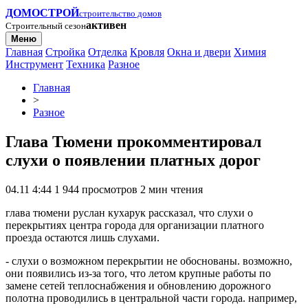
ДОМОСТРОЙ
строительство домов
активен
Строительный сезон
Меню
Главная
Стройка
Отделка
Кровля
Окна и двери
Химия
Инструмент
Техника
Разное
Главная
>
Разное
Глава Тюмени прокомментировал
слухи о появлении платных дорог
04.11 4:44
1 944 просмотров
2 мин чтения
глава тюмени руслан кухарук рассказал, что слухи о
перекрытиях центра города для организации платного
проезда остаются лишь слухами.
- слухи о возможном перекрытии не обоснованы. возможно,
они появились из-за того, что летом крупные работы по
замене сетей теплоснабжения и обновлению дорожного
полотна проводились в центральной части города. например,