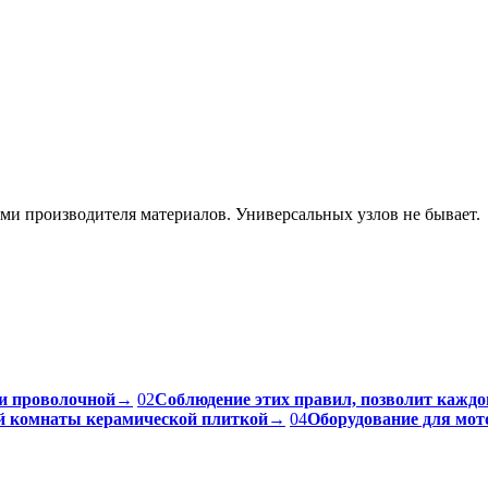
ями производителя материалов. Универсальных узлов не бывает.
и проволочной
→
02
Соблюдение этих правил, позволит каждо
ой комнаты керамической плиткой
→
04
Оборудование для мот