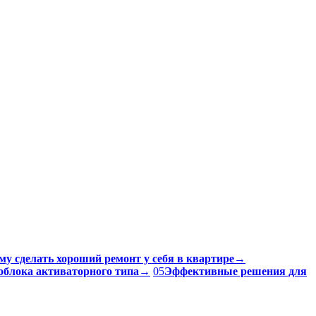
му сделать хороший ремонт у себя в квартире
→
облока активаторного типа
→
05
Эффективные решения для