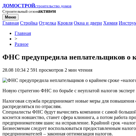
ДОМОСТРОЙ
строительство домов
активен
Строительный сезон
Меню
Главная
Стройка
Отделка
Кровля
Окна и двери
Химия
Инстру
Главная
>
Разное
ФНС предупредила неплательщиков о к
28.08 10:34
2 591 просмотров
2 мин чтения
Новую стратегию ФНС по борьбе с неуплатой налогов эксперт в об
Налоговая служба предпринимает новые меры для повышения с
распределяться по отраслям.
Специалисты ФНС будут вычислять компании с самой большой 
коснется новшество, станет сфера клининга, а потом работа п
предпринимателям шанс на исправление. Крайний срок «налогов
Бизнесменам следует воспользоваться предоставленным налого
предпринимателей – законная оптимизация налогов.