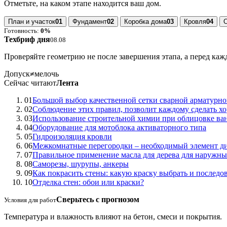
Отметьте, на каком этапе находится ваш дом.
План и участок
01
Фундамент
02
Коробка дома
03
Кровля
04
Готовность:
0%
Техбриф дня
08.08
Проверяйте геометрию не после завершения этапа, а перед ка
Допуск
≠
мелочь
Сейчас читают
Лента
01
Большой выбор качественной сетки сварной арматурн
02
Соблюдение этих правил, позволит каждому сделать хо
03
Использование строительной химии при облицовке ва
04
Оборудование для мотоблока активаторного типа
05
Гидроизоляция кровли
06
Межкомнатные перегородки – необходимый элемент ди
07
Правильное применение масла для дерева для наружны
08
Саморезы, шурупы, анкеры
09
Как покрасить стены: какую краску выбрать и последов
10
Отделка стен: обои или краски?
Сверьтесь с прогнозом
Условия для работ
Температура и влажность влияют на бетон, смеси и покрытия.