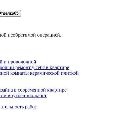
Отделка
05
ждой необратимой операцией.
ой и проволочной
роший ремонт у себя в квартире
нной комнаты керамической плиткой
зайна в современной квартире
х и внутренних работ
ательность работ