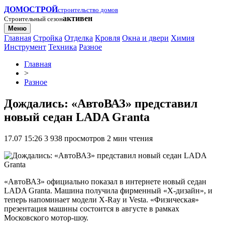
ДОМОСТРОЙ
строительство домов
активен
Строительный сезон
Меню
Главная
Стройка
Отделка
Кровля
Окна и двери
Химия
Инструмент
Техника
Разное
Главная
>
Разное
Дождались: «АвтоВАЗ» представил
новый седан LADA Granta
17.07 15:26
3 938 просмотров
2 мин чтения
«АвтоВАЗ» официально показал в интернете новый седан
LADA Granta. Машина получила фирменный «Х-дизайн», и
теперь напоминает модели X-Ray и Vesta. «Физическая»
презентация машины состоится в августе в рамках
Московского мотор-шоу.