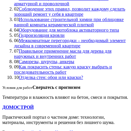
арматурной и проволочной
02
Соблюдение этих правил, позволит каждому сделать
хороший ремонт у себя в квартире
03
Использование строительной химии при облицовке
ванной комнаты керамической плиткой
04
Оборудование для мотоблока активаторного типа
05
Гидроизоляция кровли
06
Межкомнатные перегородки – необходимый элемент
дизайна в современной квартире
07
Правильное применение масла для дерева для
наружных и внутренних работ
08
Саморезы, шурупы, анкеры
09
Как покрасить стены: какую краску выбрать и
последовательность работ
10
Отделка стен: обои или краски?
Сверьтесь с прогнозом
Условия для работ
Температура и влажность влияют на бетон, смеси и покрытия.
ДОМОСТРОЙ
Практический портал о частном доме: технологии,
материалы, инструменты и решения без лишнего шума.