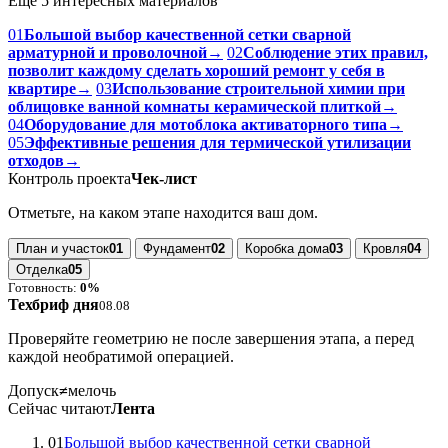
Ещё 5 интересных материалов
01
Большой выбор качественной сетки сварной
арматурной и проволочной
→
02
Соблюдение этих правил,
позволит каждому сделать хороший ремонт у себя в
квартире
→
03
Использование строительной химии при
облицовке ванной комнаты керамической плиткой
→
04
Оборудование для мотоблока активаторного типа
→
05
Эффективные решения для термической утилизации
отходов
→
Контроль проекта
Чек-лист
Отметьте, на каком этапе находится ваш дом.
План и участок
01
Фундамент
02
Коробка дома
03
Кровля
04
Отделка
05
Готовность:
0%
Техбриф дня
08.08
Проверяйте геометрию не после завершения этапа, а перед
каждой необратимой операцией.
Допуск
≠
мелочь
Сейчас читают
Лента
01
Большой выбор качественной сетки сварной