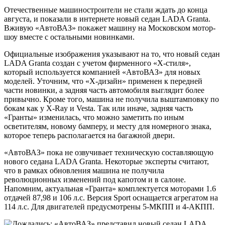
Отечественные машиностроители не стали ждать до конца
августа, и показали в интернете новый седан LADA Granta.
Вживую «АвтоВАЗ» покажет машину на Московском мотор-
шоу вместе с остальными новинками.
Официальные изображения указывают на то, что новый седан
LADA Granta создан с учетом фирменного «Х-стиля»,
который используется компанией «АвтоВАЗ» для новых
моделей. Уточним, что «Х-дизайн» применен к передней
части новинки, а задняя часть автомобиля выглядит более
привычно. Кроме того, машина не получила выштамповку по
бокам как у X-Ray и Vesta. Так или иначе, задняя часть
«Гранты» изменилась, что можно заметить по иным
осветителям, новому бамперу, и месту для номерного знака,
которое теперь располагается на багажной двери.
«АвтоВАЗ» пока не озвучивает техническую составляющую
нового седана LADA Granta. Некоторые эксперты считают,
что в рамках обновления машина не получила
революционных изменений под капотом и в салоне.
Напомним, актуальная «Гранта» комплектуется моторами 1.6
отдачей 87,98 и 106 л.с. Версия Sport оснащается агрегатом на
114 л.с. Для двигателей предусмотрены 5-МКПП и 4-АКПП.