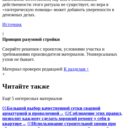
действенности этого ритуала не существует, но вера в
«эзотерическую помощь» может добавить уверенности в
денежных делах.
Источник
!
Принцип разумной стройки
Сверяйте решения с проектом, условиями участка и
требованиями производителя материалов. Универсальных
узлов не бывает.
Материал проверен редакцией
К разделам
↑
+
Читайте также
Ещё 5 интересных материалов
01
Большой выбор качественной сетки сварной
арматурной и проволочной
→
02
Соблюдение этих правил,
позволит каждому сделать хороший ремонт у себя в
квартире
→
03
Использование строительной химии при