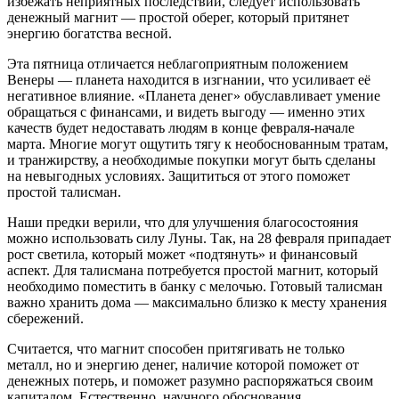
избежать неприятных последствий, следует использовать
денежный магнит — простой оберег, который притянет
энергию богатства весной.
Эта пятница отличается неблагоприятным положением
Венеры — планета находится в изгнании, что усиливает её
негативное влияние. «Планета денег» обуславливает умение
обращаться с финансами, и видеть выгоду — именно этих
качеств будет недоставать людям в конце февраля-начале
марта. Многие могут ощутить тягу к необоснованным тратам,
и транжирству, а необходимые покупки могут быть сделаны
на невыгодных условиях. Защититься от этого поможет
простой талисман.
Наши предки верили, что для улучшения благосостояния
можно использовать силу Луны. Так, на 28 февраля припадает
рост светила, который может «подтянуть» и финансовый
аспект. Для талисмана потребуется простой магнит, который
необходимо поместить в банку с мелочью. Готовый талисман
важно хранить дома — максимально близко к месту хранения
сбережений.
Считается, что магнит способен притягивать не только
металл, но и энергию денег, наличие которой поможет от
денежных потерь, и поможет разумно распоряжаться своим
капиталом. Естественно, научного обоснования