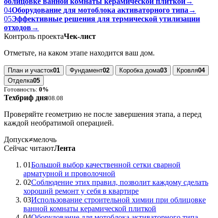
облицовке ванной комнаты керамической плиткой
→
04
Оборудование для мотоблока активаторного типа
→
05
Эффективные решения для термической утилизации
отходов
→
Контроль проекта
Чек-лист
Отметьте, на каком этапе находится ваш дом.
План и участок
01
Фундамент
02
Коробка дома
03
Кровля
04
Отделка
05
Готовность:
0%
Техбриф дня
08.08
Проверяйте геометрию не после завершения этапа, а перед
каждой необратимой операцией.
Допуск
≠
мелочь
Сейчас читают
Лента
01
Большой выбор качественной сетки сварной
арматурной и проволочной
02
Соблюдение этих правил, позволит каждому сделать
хороший ремонт у себя в квартире
03
Использование строительной химии при облицовке
ванной комнаты керамической плиткой
04
Оборудование для мотоблока активаторного типа