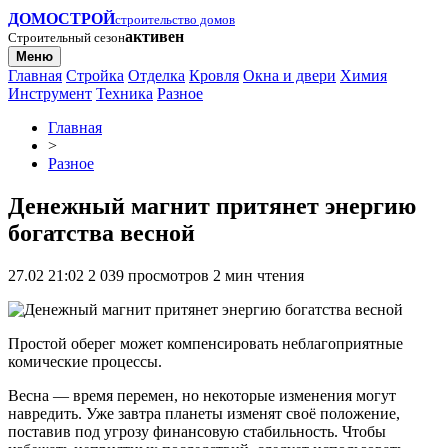
ДОМОСТРОЙ
строительство домов
активен
Строительный сезон
Меню
Главная
Стройка
Отделка
Кровля
Окна и двери
Химия
Инструмент
Техника
Разное
Главная
>
Разное
Денежный магнит притянет энергию
богатства весной
27.02 21:02
2 039 просмотров
2 мин чтения
Простой оберег может компенсировать неблагоприятные
комические процессы.
Весна — время перемен, но некоторые изменения могут
навредить. Уже завтра планеты изменят своё положение,
поставив под угрозу финансовую стабильность. Чтобы