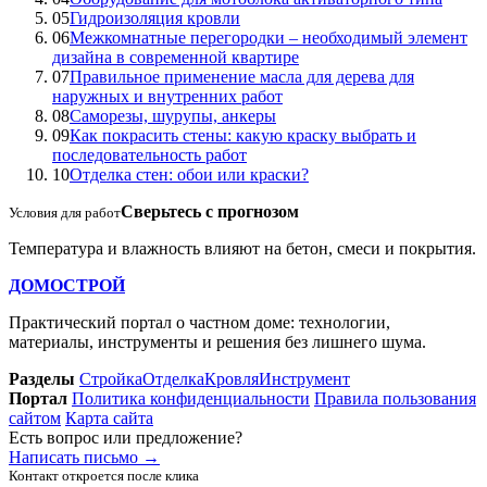
05
Гидроизоляция кровли
06
Межкомнатные перегородки – необходимый элемент
дизайна в современной квартире
07
Правильное применение масла для дерева для
наружных и внутренних работ
08
Саморезы, шурупы, анкеры
09
Как покрасить стены: какую краску выбрать и
последовательность работ
10
Отделка стен: обои или краски?
Сверьтесь с прогнозом
Условия для работ
Температура и влажность влияют на бетон, смеси и покрытия.
ДОМОСТРОЙ
Практический портал о частном доме: технологии,
материалы, инструменты и решения без лишнего шума.
Разделы
Стройка
Отделка
Кровля
Инструмент
Портал
Политика конфиденциальности
Правила пользования
сайтом
Карта сайта
Есть вопрос или предложение?
Написать письмо
→
Контакт откроется после клика