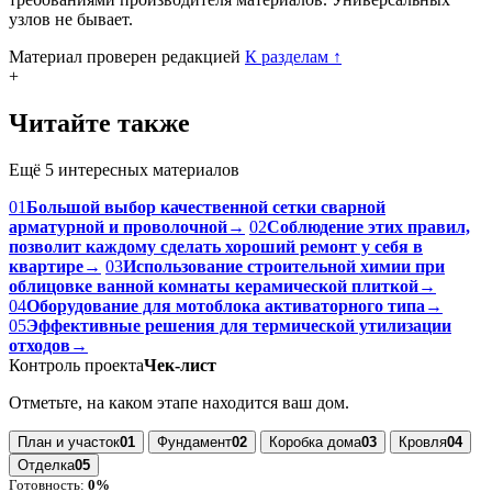
узлов не бывает.
Материал проверен редакцией
К разделам
↑
+
Читайте также
Ещё 5 интересных материалов
01
Большой выбор качественной сетки сварной
арматурной и проволочной
→
02
Соблюдение этих правил,
позволит каждому сделать хороший ремонт у себя в
квартире
→
03
Использование строительной химии при
облицовке ванной комнаты керамической плиткой
→
04
Оборудование для мотоблока активаторного типа
→
05
Эффективные решения для термической утилизации
отходов
→
Контроль проекта
Чек-лист
Отметьте, на каком этапе находится ваш дом.
План и участок
01
Фундамент
02
Коробка дома
03
Кровля
04
Отделка
05
Готовность:
0%