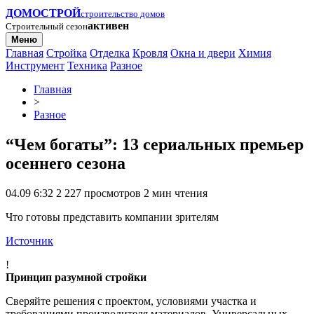
ДОМОСТРОЙ
строительство домов
активен
Строительный сезон
Меню
Главная
Стройка
Отделка
Кровля
Окна и двери
Химия
Инструмент
Техника
Разное
Главная
>
Разное
“Чем богаты”: 13 сериальных премьер
осеннего сезона
04.09 6:32
2 227 просмотров
2 мин чтения
Что готовы представить компании зрителям
Источник
!
Принцип разумной стройки
Сверяйте решения с проектом, условиями участка и
требованиями производителя материалов. Универсальных