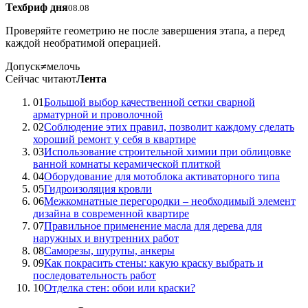
Техбриф дня
08.08
Проверяйте геометрию не после завершения этапа, а перед
каждой необратимой операцией.
Допуск
≠
мелочь
Сейчас читают
Лента
01
Большой выбор качественной сетки сварной
арматурной и проволочной
02
Соблюдение этих правил, позволит каждому сделать
хороший ремонт у себя в квартире
03
Использование строительной химии при облицовке
ванной комнаты керамической плиткой
04
Оборудование для мотоблока активаторного типа
05
Гидроизоляция кровли
06
Межкомнатные перегородки – необходимый элемент
дизайна в современной квартире
07
Правильное применение масла для дерева для
наружных и внутренних работ
08
Саморезы, шурупы, анкеры
09
Как покрасить стены: какую краску выбрать и
последовательность работ
10
Отделка стен: обои или краски?