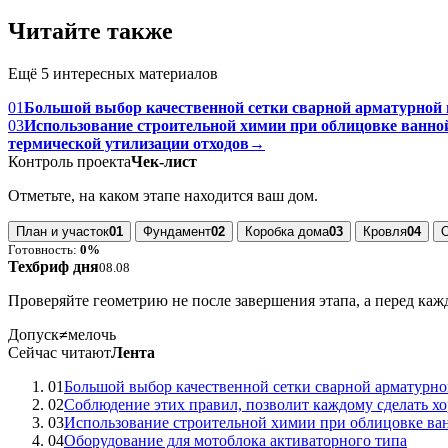
Читайте также
Ещё 5 интересных материалов
01
Большой выбор качественной сетки сварной арматурной 
03
Использование строительной химии при облицовке ванн
термической утилизации отходов
→
Контроль проекта
Чек-лист
Отметьте, на каком этапе находится ваш дом.
План и участок
01
Фундамент
02
Коробка дома
03
Кровля
04
Готовность:
0%
Техбриф дня
08.08
Проверяйте геометрию не после завершения этапа, а перед ка
Допуск
≠
мелочь
Сейчас читают
Лента
01
Большой выбор качественной сетки сварной арматурн
02
Соблюдение этих правил, позволит каждому сделать хо
03
Использование строительной химии при облицовке ва
04
Оборудование для мотоблока активаторного типа