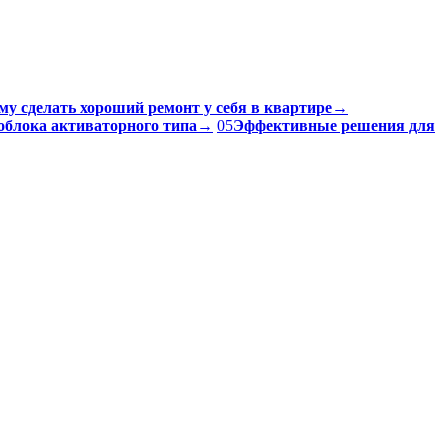
му сделать хороший ремонт у себя в квартире
→
облока активаторного типа
→
05
Эффективные решения для