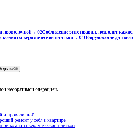
и проволочной
→
02
Соблюдение этих правил, позволит каждо
ой комнаты керамической плиткой
→
04
Оборудование для мот
Отделка
05
ждой необратимой операцией.
ой и проволочной
роший ремонт у себя в квартире
нной комнаты керамической плиткой