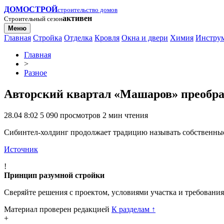
ДОМОСТРОЙ
строительство домов
активен
Строительный сезон
Меню
Главная
Стройка
Отделка
Кровля
Окна и двери
Химия
Инстру
Главная
>
Разное
Авторский квартал «Машаров» преобра
28.04 8:02
5 090 просмотров
2 мин чтения
Сибинтел-холдинг продолжает традицию называть собственные
Источник
!
Принцип разумной стройки
Сверяйте решения с проектом, условиями участка и требовани
Материал проверен редакцией
К разделам
↑
+