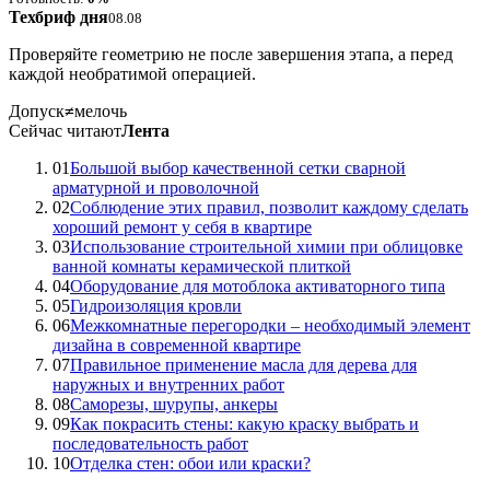
Техбриф дня
08.08
Проверяйте геометрию не после завершения этапа, а перед
каждой необратимой операцией.
Допуск
≠
мелочь
Сейчас читают
Лента
01
Большой выбор качественной сетки сварной
арматурной и проволочной
02
Соблюдение этих правил, позволит каждому сделать
хороший ремонт у себя в квартире
03
Использование строительной химии при облицовке
ванной комнаты керамической плиткой
04
Оборудование для мотоблока активаторного типа
05
Гидроизоляция кровли
06
Межкомнатные перегородки – необходимый элемент
дизайна в современной квартире
07
Правильное применение масла для дерева для
наружных и внутренних работ
08
Саморезы, шурупы, анкеры
09
Как покрасить стены: какую краску выбрать и
последовательность работ
10
Отделка стен: обои или краски?