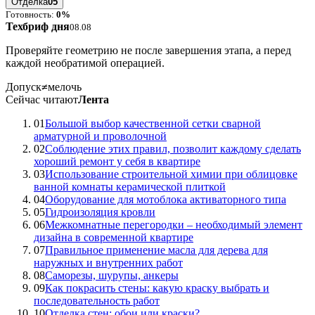
Отделка
05
Готовность:
0%
Техбриф дня
08.08
Проверяйте геометрию не после завершения этапа, а перед
каждой необратимой операцией.
Допуск
≠
мелочь
Сейчас читают
Лента
01
Большой выбор качественной сетки сварной
арматурной и проволочной
02
Соблюдение этих правил, позволит каждому сделать
хороший ремонт у себя в квартире
03
Использование строительной химии при облицовке
ванной комнаты керамической плиткой
04
Оборудование для мотоблока активаторного типа
05
Гидроизоляция кровли
06
Межкомнатные перегородки – необходимый элемент
дизайна в современной квартире
07
Правильное применение масла для дерева для
наружных и внутренних работ
08
Саморезы, шурупы, анкеры
09
Как покрасить стены: какую краску выбрать и
последовательность работ
10
Отделка стен: обои или краски?