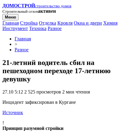
ДОМОСТРОЙ
строительство домов
активен
Строительный сезон
Меню
Главная
Стройка
Отделка
Кровля
Окна и двери
Химия
Инструмент
Техника
Разное
Главная
>
Разное
21-летний водитель сбил на
пешеходном переходе 17-летнюю
девушку
27.10 5:12
2 525 просмотров
2 мин чтения
Инцидент зафиксирован в Кургане
Источник
!
Принцип разумной стройки