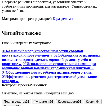
Сверяйте решения с проектом, условиями участка и
требованиями производителя материалов. Универсальных
узлов не бывает.
Материал проверен редакцией
К разделам
↑
+
Читайте также
Ещё 5 интересных материалов
01
Большой выбор качественной сетки сварной
арматурной и проволочной
→
02
Соблюдение этих правил,
позволит каждому сделать хороший ремонт у себя в
квартире
→
03
Использование строительной химии при
облицовке ванной комнаты керамической плиткой
→
04
Оборудование для мотоблока активаторного типа
→
05
Эффективные решения для термической утилизации
отходов
→
Контроль проекта
Чек-лист
Отметьте, на каком этапе находится ваш дом.
План и участок
01
Фундамент
02
Коробка дома
03
Кровля
04